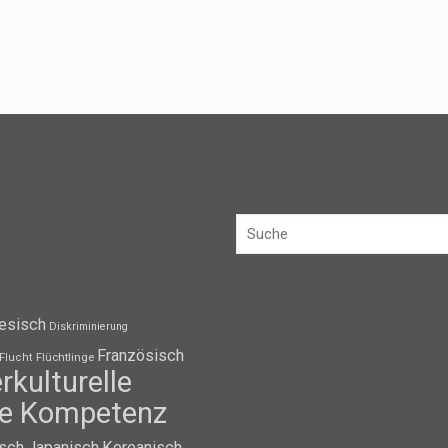
esisch
Diskriminierung
Französisch
Flüchtlinge
Flucht
erkulturelle
lle Kompetenz
isch
Japanisch
Koreanisch