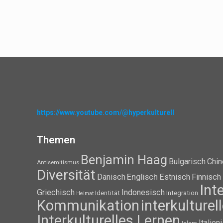
https://www.youtube.com/@hyperkulturell
Themen
Benjamin Haag
Bulgarisch
Chin
Antisemitismus
Diversität
Dänisch
Englisch
Estnisch
Finnisch
Int
Griechisch
Indonesisch
Identität
Integration
Heimat
Kommunikation
interkulture
Interkulturelles Lernen
Italien