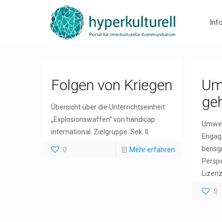
Inf
Folgen von Kriegen
Um
geh
Übersicht über die Unterrichtseinheit
„Explosionswaffen“ von handicap
Umwelt
international. Zielgruppe: Sek. II.
Engage
bensgr
0
Mehr erfahren
Persp
Lizenz
0