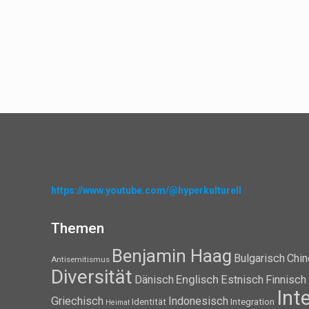
https://www.youtube.com/@hyperkulturell
Themen
Benjamin Haag
Bulgarisch
Chin
Antisemitismus
Diversität
Dänisch
Englisch
Estnisch
Finnisch
Int
Griechisch
Indonesisch
Identität
Integration
Heimat