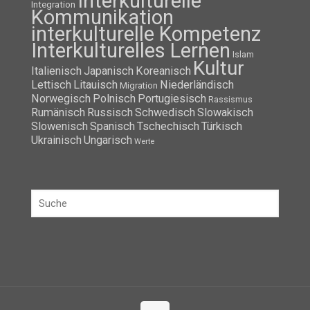
Interkulturelle
Integration
Kommunikation
interkulturelle Kompetenz
Interkulturelles Lernen
Islam
Kultur
Italienisch
Japanisch
Koreanisch
Lettisch
Litauisch
Niederländisch
Migration
Norwegisch
Polnisch
Portugiesisch
Rassismus
Rumänisch
Russisch
Schwedisch
Slowakisch
Slowenisch
Spanisch
Tschechisch
Türkisch
Ukrainisch
Ungarisch
Werte