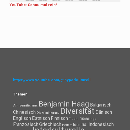
YouTube: Schau mal rein!
https://www.youtube.com/@hyperkulturell
Themen
Benjamin Haag
Bulgarisch
Antisemitismus
Diversität
Chinesisch
Dänisch
Diskriminierung
Englisch
Estnisch
Finnisch
Flüchtlinge
Flucht
Französisch
Griechisch
Indonesisch
Identität
Heimat