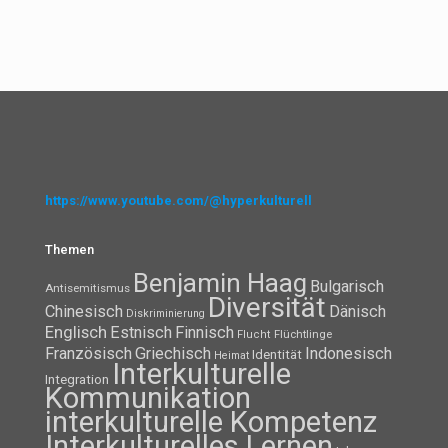
https://www.youtube.com/@hyperkulturell
Themen
Benjamin Haag
Bulgarisch
Antisemitismus
Diversität
Chinesisch
Dänisch
Diskriminierung
Englisch
Estnisch
Finnisch
Flüchtlinge
Flucht
Französisch
Griechisch
Indonesisch
Identität
Heimat
Interkulturelle
Integration
Kommunikation
interkulturelle Kompetenz
Interkulturelles Lernen