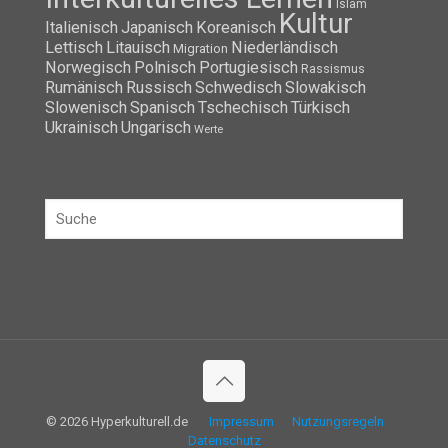
Islam
Kultur
Italienisch
Japanisch
Koreanisch
Lettisch
Litauisch
Niederländisch
Migration
Norwegisch
Polnisch
Portugiesisch
Rassismus
Rumänisch
Russisch
Schwedisch
Slowakisch
Slowenisch
Spanisch
Tschechisch
Türkisch
Ukrainisch
Ungarisch
Werte
© 2026 Hyperkulturell.de
Impressum
Nutzungsregeln
Datenschutz