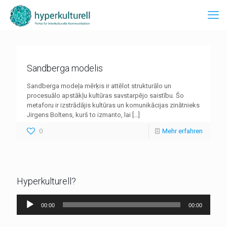
Sandberga modelis
Sandberga modeļa mērķis ir attēlot strukturālo un
procesuālo apstākļu kultūras savstarpējo saistību. Šo
metaforu ir izstrādājis kultūras un komunikācijas zinātnieks
Jirgens Boltens, kurš to izmanto, lai
[…]
0
Mehr erfahren
Hyperkulturell?
Audio-
00:00
00:00
Player