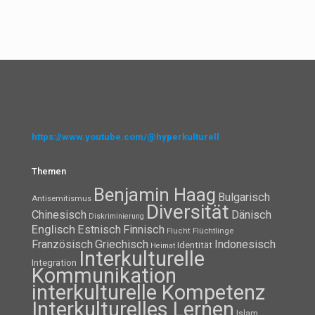
https://www.youtube.com/@hyperkulturell
Themen
Benjamin Haag
Bulgarisch
Antisemitismus
Diversität
Chinesisch
Dänisch
Diskriminierung
Englisch
Estnisch
Finnisch
Flüchtlinge
Flucht
Französisch
Griechisch
Indonesisch
Identität
Heimat
Interkulturelle
Integration
Kommunikation
interkulturelle Kompetenz
Interkulturelles Lernen
Islam