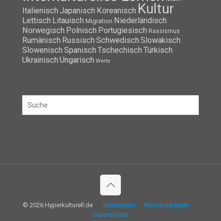
Kultur
Italienisch
Japanisch
Koreanisch
Lettisch
Litauisch
Niederländisch
Migration
Norwegisch
Polnisch
Portugiesisch
Rassismus
Rumänisch
Russisch
Schwedisch
Slowakisch
Slowenisch
Spanisch
Tschechisch
Türkisch
Ukrainisch
Ungarisch
Werte
© 2026 Hyperkulturell.de
Impressum
Nutzungsregeln
Datenschutz