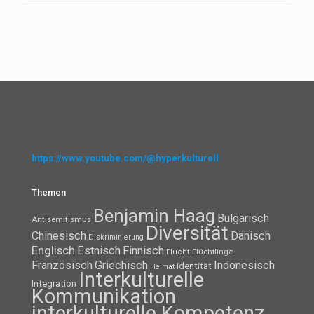
https://www.youtube.com/@hyperkulturell
Themen
Benjamin Haag
Bulgarisch
Antisemitismus
Diversität
Chinesisch
Dänisch
Diskriminierung
Englisch
Estnisch
Finnisch
Flüchtlinge
Flucht
Französisch
Griechisch
Indonesisch
Identität
Heimat
Interkulturelle
Integration
Kommunikation
interkulturelle Kompetenz