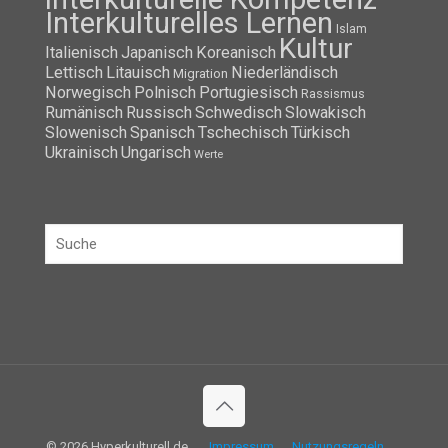
Interkulturelles Lernen
Islam
Kultur
Italienisch
Japanisch
Koreanisch
Lettisch
Litauisch
Niederländisch
Migration
Norwegisch
Polnisch
Portugiesisch
Rassismus
Rumänisch
Russisch
Schwedisch
Slowakisch
Slowenisch
Spanisch
Tschechisch
Türkisch
Ukrainisch
Ungarisch
Werte
© 2026 Hyperkulturell.de
Impressum
Nutzungsregeln