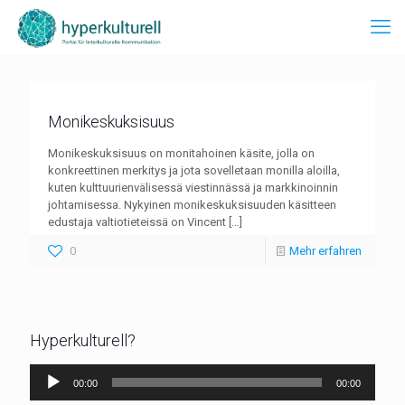
Monikeskuksisuus
Monikeskuksisuus on monitahoinen käsite, jolla on
konkreettinen merkitys ja jota sovelletaan monilla aloilla,
kuten kulttuurienvälisessä viestinnässä ja markkinoinnin
johtamisessa. Nykyinen monikeskuksisuuden käsitteen
edustaja valtiotieteissä on Vincent
[…]
0
Mehr erfahren
Hyperkulturell?
Audio-
00:00
00:00
Player