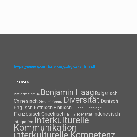
https://www.youtube.com/@hyperkulturell
Themen
Benjamin Haag
Bulgarisch
Antisemitismus
Diversität
Chinesisch
Dänisch
Diskriminierung
Englisch
Estnisch
Finnisch
Flüchtlinge
Flucht
Französisch
Griechisch
Indonesisch
Identität
Heimat
Interkulturelle
Integration
Kommunikation
interkulturelle Kompetenz