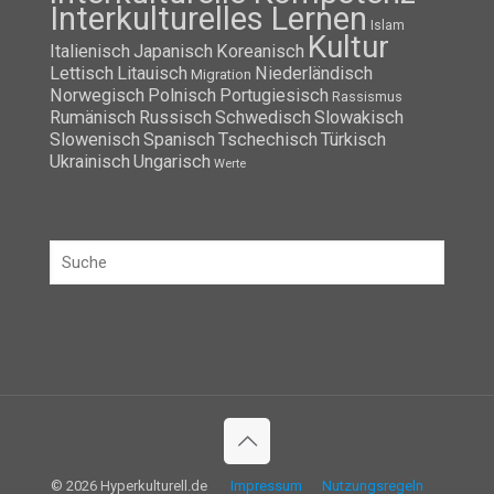
Interkulturelles Lernen
Islam
Kultur
Italienisch
Japanisch
Koreanisch
Lettisch
Litauisch
Niederländisch
Migration
Norwegisch
Polnisch
Portugiesisch
Rassismus
Rumänisch
Russisch
Schwedisch
Slowakisch
Slowenisch
Spanisch
Tschechisch
Türkisch
Ukrainisch
Ungarisch
Werte
© 2026 Hyperkulturell.de
Impressum
Nutzungsregeln