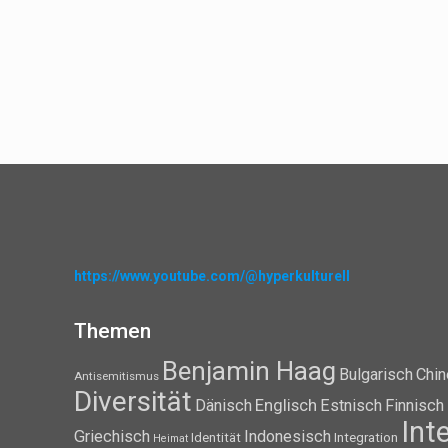
https://www.youtube.com/@hyperkulturell
Themen
Benjamin Haag
Bulgarisch
Chin
Antisemitismus
Diversität
Dänisch
Englisch
Estnisch
Finnisch
Int
Griechisch
Indonesisch
Identität
Integration
Heimat