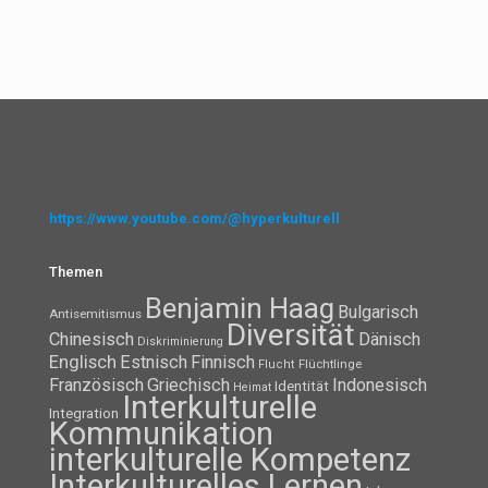
https://www.youtube.com/@hyperkulturell
Themen
Benjamin Haag
Bulgarisch
Antisemitismus
Diversität
Chinesisch
Dänisch
Diskriminierung
Englisch
Estnisch
Finnisch
Flüchtlinge
Flucht
Französisch
Griechisch
Indonesisch
Identität
Heimat
Interkulturelle
Integration
Kommunikation
interkulturelle Kompetenz
Interkulturelles Lernen