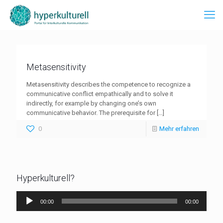
Metasensitivity
Metasensitivity describes the competence to recognize a
communicative conflict empathically and to solve it
indirectly, for example by changing one’s own
communicative behavior. The prerequisite for
[…]
0
Mehr erfahren
Hyperkulturell?
Audio-
00:00
00:00
Player