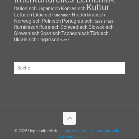
Islam
Kultur
Italienisch
Japanisch
Koreanisch
Lettisch
Litauisch
Niederländisch
Migration
Norwegisch
Polnisch
Portugiesisch
Rassismus
Rumänisch
Russisch
Schwedisch
Slowakisch
Slowenisch
Spanisch
Tschechisch
Türkisch
Ukrainisch
Ungarisch
Werte
© 2026 Hyperkulturell.de
Impressum
Nutzungsregeln
Datenschutz