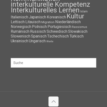
interkulturelle Kompetenz
Interkulturelles Lernen
Islam
Kultur
Italienisch
Japanisch
Koreanisch
Lettisch
Litauisch
Niederländisch
Migration
Norwegisch
Polnisch
Portugiesisch
Rassismus
Rumänisch
Russisch
Schwedisch
Slowakisch
Slowenisch
Spanisch
Tschechisch
Türkisch
Ukrainisch
Ungarisch
Werte