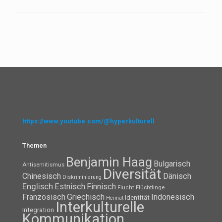
https://www.youtube.com/@hyperkulturell
Themen
Benjamin Haag
Bulgarisch
Antisemitismus
Diversität
Chinesisch
Dänisch
Diskriminierung
Englisch
Estnisch
Finnisch
Flüchtlinge
Flucht
Französisch
Griechisch
Indonesisch
Identität
Heimat
Interkulturelle
Integration
Kommunikation