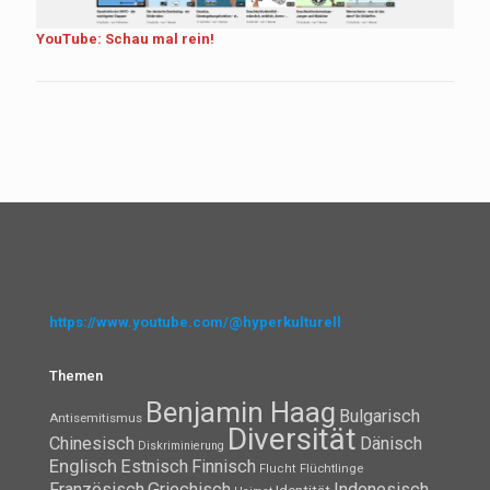
YouTube: Schau mal rein!
https://www.youtube.com/@hyperkulturell
Themen
Benjamin Haag
Bulgarisch
Antisemitismus
Diversität
Chinesisch
Dänisch
Diskriminierung
Englisch
Estnisch
Finnisch
Flüchtlinge
Flucht
Französisch
Griechisch
Indonesisch