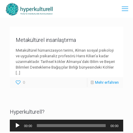
Metakültürel insanlaştırma
Metakültürel hümanizasyon terimi, Alman sosyal psikoloji
ve uygulamalı psikanaliz profesörü Hans Kilian’a kadar
uzanmaktadır. Tarihsel kökler Almanya’daki Bilim ve Beşeri
Bilimleri Destekleme Bağışçılar Birliği bünyesindeki Köhler
[…]
0
Mehr erfahren
Hyperkulturell?
Audio-
00:00
00:00
Player