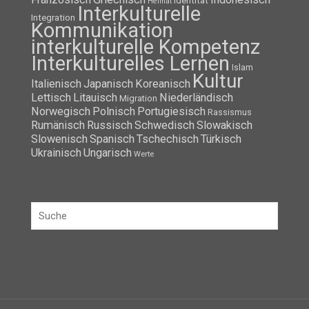
Identität
Heimat
Interkulturelle
Integration
Kommunikation
interkulturelle Kompetenz
Interkulturelles Lernen
Islam
Kultur
Italienisch
Japanisch
Koreanisch
Lettisch
Litauisch
Niederländisch
Migration
Norwegisch
Polnisch
Portugiesisch
Rassismus
Rumänisch
Russisch
Schwedisch
Slowakisch
Slowenisch
Spanisch
Tschechisch
Türkisch
Ukrainisch
Ungarisch
Werte