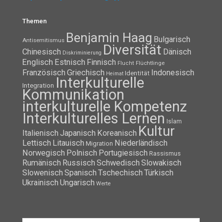
Themen
Benjamin Haag
Bulgarisch
Antisemitismus
Diversität
Chinesisch
Dänisch
Diskriminierung
Englisch
Estnisch
Finnisch
Flüchtlinge
Flucht
Französisch
Griechisch
Indonesisch
Identität
Heimat
Interkulturelle
Integration
Kommunikation
interkulturelle Kompetenz
Interkulturelles Lernen
Islam
Kultur
Italienisch
Japanisch
Koreanisch
Lettisch
Litauisch
Niederländisch
Migration
Norwegisch
Polnisch
Portugiesisch
Rassismus
Rumänisch
Russisch
Schwedisch
Slowakisch
Slowenisch
Spanisch
Tschechisch
Türkisch
Ukrainisch
Ungarisch
Werte