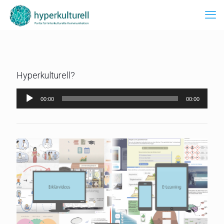
Hyperkulturell?
Audio-
00:00
00:00
Player