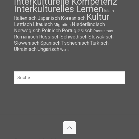
interkulturelle Kompetenz
Interkulturelles Lernen
Islam
Kultur
Italienisch
Japanisch
Koreanisch
Lettisch
Litauisch
Niederländisch
Migration
Norwegisch
Polnisch
Portugiesisch
Rassismus
Rumänisch
Russisch
Schwedisch
Slowakisch
Slowenisch
Spanisch
Tschechisch
Türkisch
Ukrainisch
Ungarisch
Werte