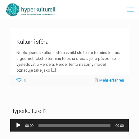
Kulturní sféra
Neologismus kulturní sféra vznikl složením termínu kultura
a geometrického termínu tělesná sféra a jeho původ lze
vysledovat u Herdera. Herder tento názorný model
označuje také jako
[…]
0
Mehr erfahren
Hyperkulturell?
Audio-
00:00
00:00
Player