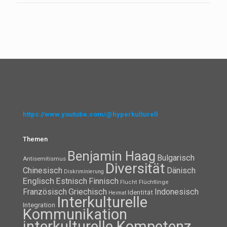
https://www.youtube.com/@hyperkulturell
Themen
Benjamin Haag
Bulgarisch
Antisemitismus
Diversität
Chinesisch
Dänisch
Diskriminierung
Englisch
Estnisch
Finnisch
Flüchtlinge
Flucht
Französisch
Griechisch
Indonesisch
Identität
Heimat
Interkulturelle
Integration
Kommunikation
interkulturelle Kompetenz