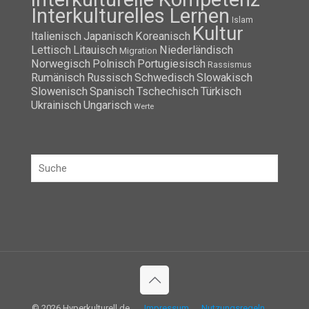
Interkulturelles Lernen
Islam
Kultur
Italienisch
Japanisch
Koreanisch
Lettisch
Litauisch
Niederländisch
Migration
Norwegisch
Polnisch
Portugiesisch
Rassismus
Rumänisch
Russisch
Schwedisch
Slowakisch
Slowenisch
Spanisch
Tschechisch
Türkisch
Ukrainisch
Ungarisch
Werte
© 2026 Hyperkulturell.de
Impressum
Nutzungsregeln