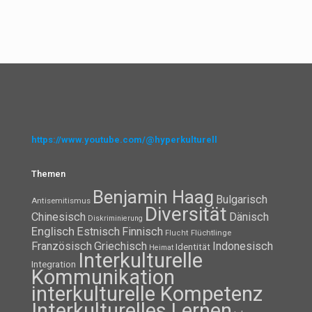
https://www.youtube.com/@hyperkulturell
Themen
Benjamin Haag
Bulgarisch
Antisemitismus
Diversität
Chinesisch
Dänisch
Diskriminierung
Englisch
Estnisch
Finnisch
Flüchtlinge
Flucht
Französisch
Griechisch
Indonesisch
Identität
Heimat
Interkulturelle
Integration
Kommunikation
interkulturelle Kompetenz
Interkulturelles Lernen