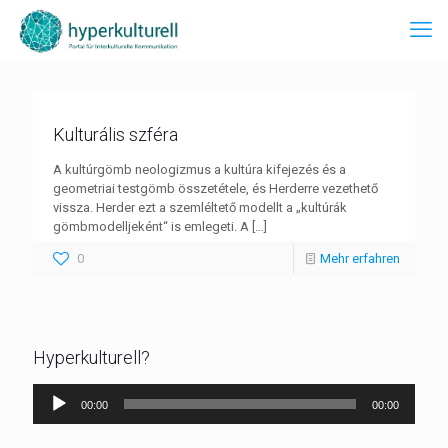
Kulturális szféra
A kultúrgömb neologizmus a kultúra kifejezés és a
geometriai testgömb összetétele, és Herderre vezethető
vissza. Herder ezt a szemléltető modellt a „kultúrák
gömbmodelljeként“ is emlegeti. A
[…]
0
Mehr erfahren
Hyperkulturell?
Audio-
00:00
00:00
Player