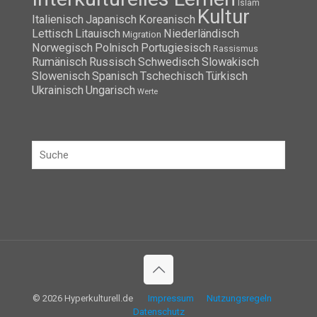
Islam
Kultur
Italienisch
Japanisch
Koreanisch
Lettisch
Litauisch
Niederländisch
Migration
Norwegisch
Polnisch
Portugiesisch
Rassismus
Rumänisch
Russisch
Schwedisch
Slowakisch
Slowenisch
Spanisch
Tschechisch
Türkisch
Ukrainisch
Ungarisch
Werte
© 2026 Hyperkulturell.de
Impressum
Nutzungsregeln
Datenschutz