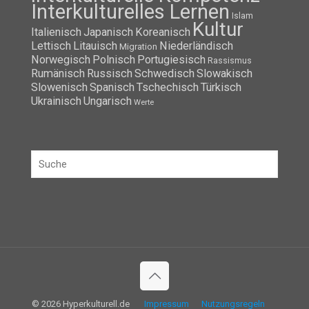
Interkulturelles Lernen
Islam
Kultur
Italienisch
Japanisch
Koreanisch
Lettisch
Litauisch
Niederländisch
Migration
Norwegisch
Polnisch
Portugiesisch
Rassismus
Rumänisch
Russisch
Schwedisch
Slowakisch
Slowenisch
Spanisch
Tschechisch
Türkisch
Ukrainisch
Ungarisch
Werte
© 2026 Hyperkulturell.de
Impressum
Nutzungsregeln