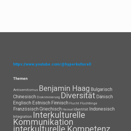
https://www.youtube.com/@hyperkulturell
Themen
Benjamin Haag
Bulgarisch
Antisemitismus
Diversität
Chinesisch
Dänisch
Diskriminierung
Englisch
Estnisch
Finnisch
Flüchtlinge
Flucht
Französisch
Griechisch
Indonesisch
Identität
Heimat
Interkulturelle
Integration
Kommunikation
interkulturelle Kompetenz