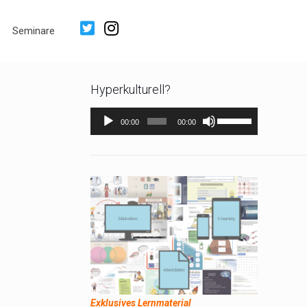
Seminare
Hyperkulturell?
Audio-
Pfeiltasten
00:00
00:00
Player
Hoch/Runter
benutzen,
um
die
Lautstärke
zu
regeln.
Exklusives Lernmaterial