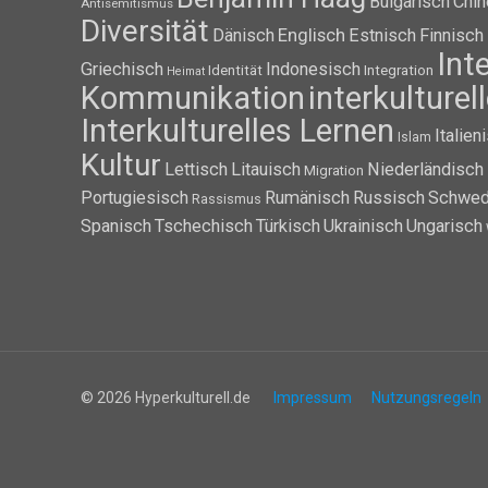
Bulgarisch
Chin
Antisemitismus
Diversität
Dänisch
Englisch
Estnisch
Finnisch
Int
Griechisch
Indonesisch
Identität
Integration
Heimat
Kommunikation
interkulture
Interkulturelles Lernen
Italien
Islam
Kultur
Lettisch
Litauisch
Niederländisch
Migration
Portugiesisch
Rumänisch
Russisch
Schwed
Rassismus
Spanisch
Tschechisch
Türkisch
Ukrainisch
Ungarisch
© 2026 Hyperkulturell.de
Impressum
Nutzungsregeln