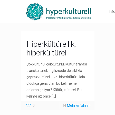
Inf
Hiperkültürellik,
hiperkültürel
Çokkültürlü, çokkültürlü, kültürlerarası,
transkültürel, İngilizcede de sıklıkla
çaprazkültürel – ve: hiperkültür. Hala
oldukça genç olan bu kelime ne
anlama geliyor? Kültür, kültürel: Bu
kelime az önce
[…]
0
Mehr erfahren