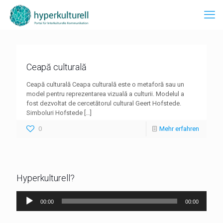
Ceapă culturală
Ceapă culturală Ceapa culturală este o metaforă sau un
model pentru reprezentarea vizuală a culturii. Modelul a
fost dezvoltat de cercetătorul cultural Geert Hofstede.
Simboluri Hofstede
[…]
0
Mehr erfahren
Hyperkulturell?
Audio-
00:00
00:00
Player