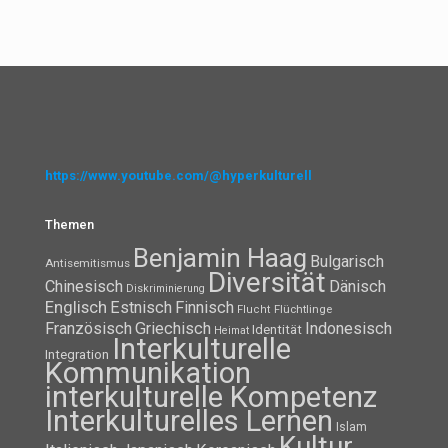
https://www.youtube.com/@hyperkulturell
Themen
Benjamin Haag
Bulgarisch
Antisemitismus
Diversität
Chinesisch
Dänisch
Diskriminierung
Englisch
Estnisch
Finnisch
Flüchtlinge
Flucht
Französisch
Griechisch
Indonesisch
Identität
Heimat
Interkulturelle
Integration
Kommunikation
interkulturelle Kompetenz
Interkulturelles Lernen
Islam
Kultur