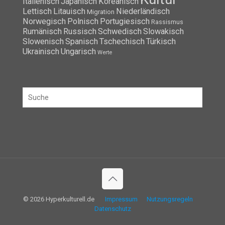
Italienisch
Japanisch
Koreanisch
Lettisch
Litauisch
Niederländisch
Migration
Norwegisch
Polnisch
Portugiesisch
Rassismus
Rumänisch
Russisch
Schwedisch
Slowakisch
Slowenisch
Spanisch
Tschechisch
Türkisch
Ukrainisch
Ungarisch
Werte
© 2026 Hyperkulturell.de
Impressum
Nutzungsregeln
Datenschutz