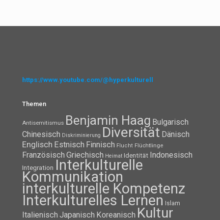
https://www.youtube.com/@hyperkulturell
Themen
Benjamin Haag
Bulgarisch
Antisemitismus
Diversität
Chinesisch
Dänisch
Diskriminierung
Englisch
Estnisch
Finnisch
Flüchtlinge
Flucht
Französisch
Griechisch
Indonesisch
Identität
Heimat
Interkulturelle
Integration
Kommunikation
interkulturelle Kompetenz
Interkulturelles Lernen
Islam
Kultur
Italienisch
Japanisch
Koreanisch