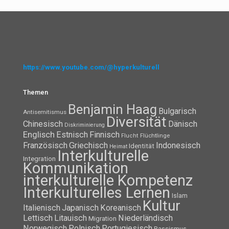
https://www.youtube.com/@hyperkulturell
Themen
Benjamin Haag
Bulgarisch
Antisemitismus
Diversität
Chinesisch
Dänisch
Diskriminierung
Englisch
Estnisch
Finnisch
Flüchtlinge
Flucht
Französisch
Griechisch
Indonesisch
Identität
Heimat
Interkulturelle
Integration
Kommunikation
interkulturelle Kompetenz
Interkulturelles Lernen
Islam
Kultur
Italienisch
Japanisch
Koreanisch
Lettisch
Litauisch
Niederländisch
Migration
Norwegisch
Polnisch
Portugiesisch
Rassismus