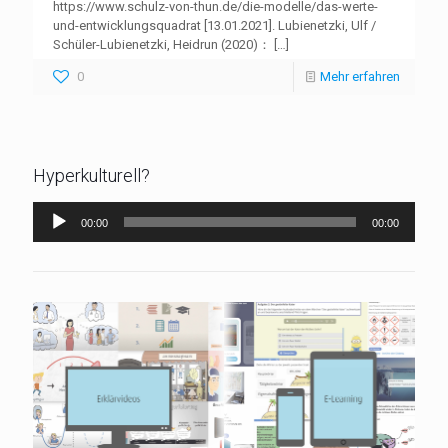
https://www.schulz-von-thun.de/die-modelle/das-werte-
und-entwicklungsquadrat [13.01.2021]. Lubienetzki, Ulf /
Schüler-Lubienetzki, Heidrun (2020)：
[…]
0
Mehr erfahren
Hyperkulturell?
Audio-
00:00
00:00
Player