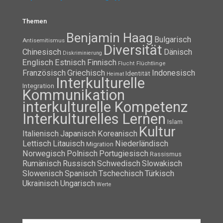
Themen
Benjamin Haag
Bulgarisch
Antisemitismus
Diversität
Chinesisch
Dänisch
Diskriminierung
Englisch
Estnisch
Finnisch
Flüchtlinge
Flucht
Französisch
Griechisch
Indonesisch
Identität
Heimat
Interkulturelle
Integration
Kommunikation
interkulturelle Kompetenz
Interkulturelles Lernen
Islam
Kultur
Italienisch
Japanisch
Koreanisch
Lettisch
Litauisch
Niederländisch
Migration
Norwegisch
Polnisch
Portugiesisch
Rassismus
Rumänisch
Russisch
Schwedisch
Slowakisch
Slowenisch
Spanisch
Tschechisch
Türkisch
Ukrainisch
Ungarisch
Werte