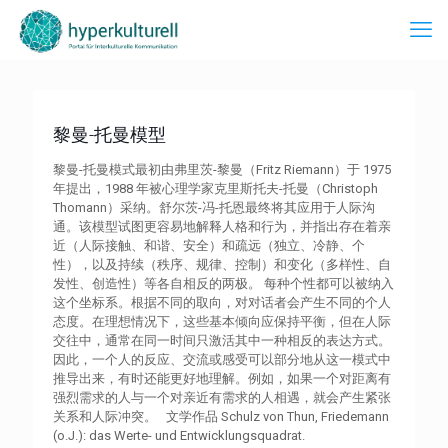
黎曼-托曼模型
黎曼-托曼模式最初由弗里茨-黎曼（Fritz Riemann）于 1975
年提出，1988 年被心理学家克里斯托夫-托曼（Christoph
Thomann）采纳。舒尔茨-冯-托恩最终将其应用于人际沟
通。该模型试图更容易地解释人格和行为，并指出存在着亲
近（人际接触、和谐、安全）和疏远（独立、冷静、个
性），以及持续（秩序、规律、控制）和变化（多样性、自
发性、创造性）等各自相反的两极。 每种个性都可以被纳入
这个坐标系。根据不同的取向，对对话者会产生不同的个人
态度。在理想情况下，这些基本倾向应保持平衡，但在人际
交往中，通常在同一时间只激活其中一种相反的表达方式。
因此，一个人的反应、交流或感受可以部分地从这一模式中
推导出来，有时还能更好地理解。例如，如果一个对距离有
强烈需求的人与一个对亲近有需求的人相遇，就会产生紧张
关系和人际冲突。 文学作品 Schulz von Thun, Friedemann
(o.J.): das Werte- und Entwicklungsquadrat.