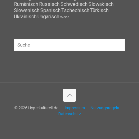
Rumänisch
Russisch
Schwedisch
Slowakisch
Slowenisch
Spanisch
Tschechisch
Türkisch
Ukrainisch
Ungarisch
Werte
© 2026 Hyperkulturell.de
Impressum
Nutzungsregeln
Datenschutz