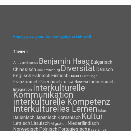
https://www.youtube.com/@hyperkulturell
Themen
Benjamin Haag
Bulgarisch
Antisemitismus
Diversität
Chinesisch
Dänisch
Diskriminierung
Englisch
Estnisch
Finnisch
Flüchtlinge
Flucht
Französisch
Griechisch
Indonesisch
Identität
Heimat
Interkulturelle
Integration
Kommunikation
interkulturelle Kompetenz
Interkulturelles Lernen
Islam
Kultur
Italienisch
Japanisch
Koreanisch
Lettisch
Litauisch
Niederländisch
Migration
Norwegisch
Polnisch
Portugiesisch
Rassismus