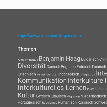
https://www.youtube.com/@hyperkulturell
Themen
Benjamin Haag
Bulgarisch
Chin
Antisemitismus
Diversität
Dänisch
Englisch
Estnisch
Finnisch
Int
Griechisch
Indonesisch
Identität
Integration
Heimat
Kommunikation
interkulture
Interkulturelles Lernen
Italien
Islam
Kultur
Lettisch
Litauisch
Niederländisch
Migration
Portugiesisch
Rumänisch
Russisch
Schwed
Rassismus