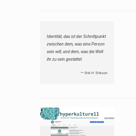
Die Zunge ist ein Dolch aus
Fleisch.
YouTube: Schau mal rein!