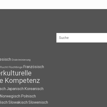
esisch
Diskriminierung
Französisch
Flüchtlinge
Flucht
erkulturelle
lle Kompetenz
isch
Japanisch
Koreanisch
Norwegisch
Polnisch
isch
Slowakisch
Slowenisch