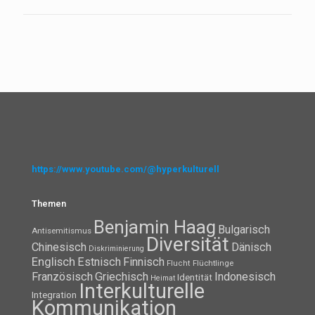
https://www.youtube.com/@hyperkulturell
Themen
Benjamin Haag
Bulgarisch
Antisemitismus
Diversität
Chinesisch
Dänisch
Diskriminierung
Englisch
Estnisch
Finnisch
Flüchtlinge
Flucht
Französisch
Griechisch
Indonesisch
Identität
Heimat
Interkulturelle
Integration
Kommunikation