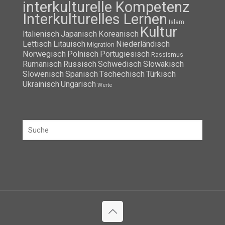
interkulturelle Kompetenz
Interkulturelles Lernen
Islam
Kultur
Italienisch
Japanisch
Koreanisch
Lettisch
Litauisch
Niederländisch
Migration
Norwegisch
Polnisch
Portugiesisch
Rassismus
Rumänisch
Russisch
Schwedisch
Slowakisch
Slowenisch
Spanisch
Tschechisch
Türkisch
Ukrainisch
Ungarisch
Werte