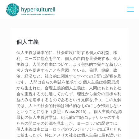
個人主義
個人主義は基本的に、社会環境に対する個人の利益、権
利、ニーズに焦点を当て、個人の自由を最優先する。個人
主義は、人間の自由について、より包括的で完全な新しい
考え方を促進することを意図している。倫理、規範、政
治、経済など、社会的に関連するすべての分野に影響を及
ぼす。 人間は自らの利益を追求する 個人主義は啓蒙思想
から生まれた。合理主義的個人主義は、人間はもともと社
会を重視するのに適しておらず、理性から自分の目標や利
益のみを追求するものであるという見解を持つ。この見解
では、人々の社会的行動は利己的なものにしか帰結しない
ということになる（参照：Wass 2016）。 個人主義の起源
最初の個人主義哲学は、紀元前5世紀にはギリシャの学者
たちの間にその起源を見出した。ヨーロッパの歴史では、
個人主義は主にヨーロッパのブルジョワジーの出現ととも
に始まったが、特にアメリカ社会は個人主義に最も近いと