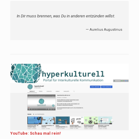
In Dir muss brennen, was Du in anderen entzünden willst.
—
Aurelius Augustinus
YouTube: Schau mal rein!