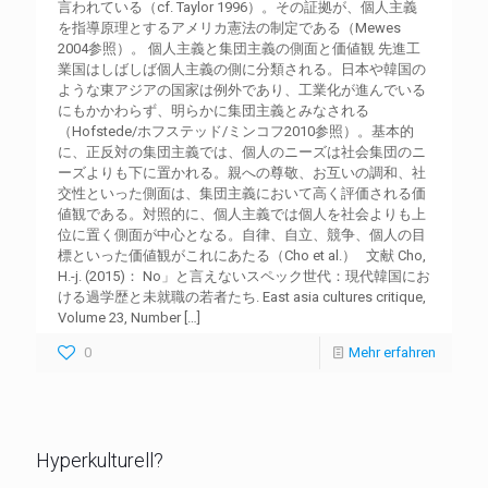
言われている（cf. Taylor 1996）。その証拠が、個人主義
を指導原理とするアメリカ憲法の制定である（Mewes
2004参照）。 個人主義と集団主義の側面と価値観 先進工
業国はしばしば個人主義の側に分類される。日本や韓国の
ような東アジアの国家は例外であり、工業化が進んでいる
にもかかわらず、明らかに集団主義とみなされる
（Hofstede/ホフステッド/ミンコフ2010参照）。基本的
に、正反対の集団主義では、個人のニーズは社会集団のニ
ーズよりも下に置かれる。親への尊敬、お互いの調和、社
交性といった側面は、集団主義において高く評価される価
値観である。対照的に、個人主義では個人を社会よりも上
位に置く側面が中心となる。自律、自立、競争、個人の目
標といった価値観がこれにあたる（Cho et al.） 文献 Cho,
H.-j. (2015)： No」と言えないスペック世代：現代韓国にお
ける過学歴と未就職の若者たち. East asia cultures critique,
Volume 23, Number
[…]
0
Mehr erfahren
Hyperkulturell?