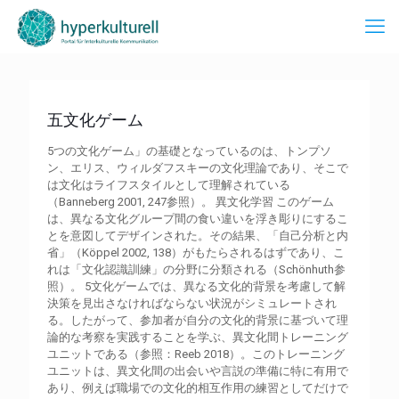
五文化ゲーム
5つの文化ゲーム」の基礎となっているのは、トンプソ
ン、エリス、ウィルダフスキーの文化理論であり、そこで
は文化はライフスタイルとして理解されている
（Banneberg 2001, 247参照）。 異文化学習 このゲーム
は、異なる文化グループ間の食い違いを浮き彫りにするこ
とを意図してデザインされた。その結果、「自己分析と内
省」（Köppel 2002, 138）がもたらされるはずであり、こ
れは「文化認識訓練」の分野に分類される（Schönhuth参
照）。 5文化ゲームでは、異なる文化的背景を考慮して解
決策を見出さなければならない状況がシミュレートされ
る。したがって、参加者が自分の文化的背景に基づいて理
論的な考察を実践することを学ぶ、異文化間トレーニング
ユニットである（参照：Reeb 2018）。このトレーニング
ユニットは、異文化間の出会いや言説の準備に特に有用で
あり、例えば職場での文化的相互作用の練習としてだけで