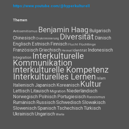
https://www.youtube.com/@hyperkulturell
Themen
Benjamin Haag
Bulgarisch
Antisemitismus
Diversität
Chinesisch
Dänisch
Diskriminierung
Englisch
Estnisch
Finnisch
Flüchtlinge
Flucht
Französisch
Griechisch
Indonesisch
Identität
Heimat
Interkulturelle
Integration
Kommunikation
interkulturelle Kompetenz
Interkulturelles Lernen
Islam
Kultur
Italienisch
Japanisch
Koreanisch
Lettisch
Litauisch
Niederländisch
Migration
Norwegisch
Polnisch
Portugiesisch
Rassismus
Rumänisch
Russisch
Schwedisch
Slowakisch
Slowenisch
Spanisch
Tschechisch
Türkisch
Ukrainisch
Ungarisch
Werte