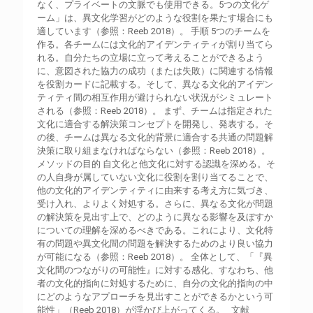
なく、プライベートの文脈でも使用できる。5つの文化ゲ
ーム」は、異文化学習がどのような役割を果たす場合にも
適しています（参照：Reeb 2018）。 手順 5つのチームを
作る。各チームには文化的アイデンティティが割り当てら
れる。自分たちの立場に立って考えることができるよう
に、意図された協力の成功（または失敗）に関連する情報
を役割カードに記載する。そして、異なる文化的アイデン
ティティ間の相互作用が避けられない状況がシミュレート
される（参照：Reeb 2018）。 まず、チームは指定された
文化に適合する解決策コンセプトを開発し、発表する。そ
の後、チームは異なる文化的背景に適合する共通の問題解
決策に取り組まなければならない（参照：Reeb 2018）。
メソッドの目的 自文化と他文化に対する認識を深める。そ
の人自身が属していない文化に役割を割り当てることで、
他の文化的アイデンティティに由来する考え方に気づき、
受け入れ、よりよく対処する。さらに、異なる文化が問題
の解決策を見出す上で、どのように異なる影響を及ぼすか
についての理解を深めるべきである。これにより、文化特
有の問題や異文化間の問題を解決するためのより良い協力
が可能になる（参照：Reeb 2018）。 全体として、「『異
文化間のつながりの可能性』に対する感化、すなわち、他
者の文化的指向に対処するために、自分の文化的指向の中
にどのようなアプローチを見出すことができるかという可
能性」（Reeb 2018）が浮かび上がってくる。 文献