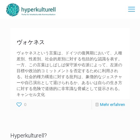
ヴォケネス
ヴォケネスという言葉は、ドイツの復興期において、人種
差別、性差別、社会的差別に対する包括的な認識を表す。
一方、この言葉はしばしば保守派や右派によって、左派の
目標や政治的コミットメントを否定するために利用され
る。社会的権力構造に対する批判は、象徴的なジェスチャ
ーや自己演出として退けられるか、あるいは自らの生き方
に対する危険で道徳的に非常識な脅威として提示される。
キャンセル文化
0
Mehr erfahren
Hyperkulturell?