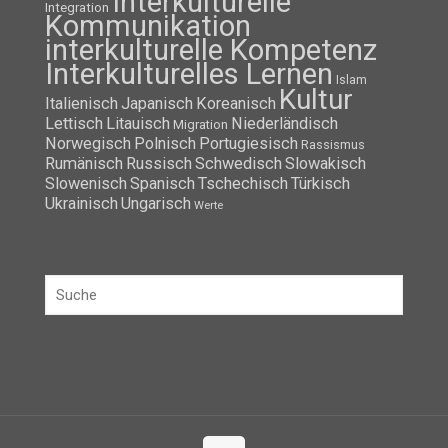
Interkulturelle
Integration
Kommunikation
interkulturelle Kompetenz
Interkulturelles Lernen
Islam
Kultur
Italienisch
Japanisch
Koreanisch
Lettisch
Litauisch
Niederländisch
Migration
Norwegisch
Polnisch
Portugiesisch
Rassismus
Rumänisch
Russisch
Schwedisch
Slowakisch
Slowenisch
Spanisch
Tschechisch
Türkisch
Ukrainisch
Ungarisch
Werte