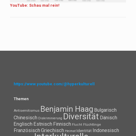
YouTube: Schau mal rein!
https://www.youtube.com/@hyperkulturell
Themen
Benjamin Haag
Bulgarisch
Antisemitismus
Diversität
Chinesisch
Dänisch
Diskriminierung
Englisch
Estnisch
Finnisch
Flüchtlinge
Flucht
Französisch
Griechisch
Indonesisch
Identität
Heimat