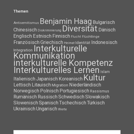
Themen
Benjamin Haag
Bulgarisch
Antisemitismus
Diversität
Chinesisch
Dänisch
Diskriminierung
Englisch
Estnisch
Finnisch
Flüchtlinge
Flucht
Französisch
Griechisch
Indonesisch
Identität
Heimat
Interkulturelle
Integration
Kommunikation
interkulturelle Kompetenz
Interkulturelles Lernen
Islam
Kultur
Italienisch
Japanisch
Koreanisch
Lettisch
Litauisch
Niederländisch
Migration
Norwegisch
Polnisch
Portugiesisch
Rassismus
Rumänisch
Russisch
Schwedisch
Slowakisch
Slowenisch
Spanisch
Tschechisch
Türkisch
Ukrainisch
Ungarisch
Werte