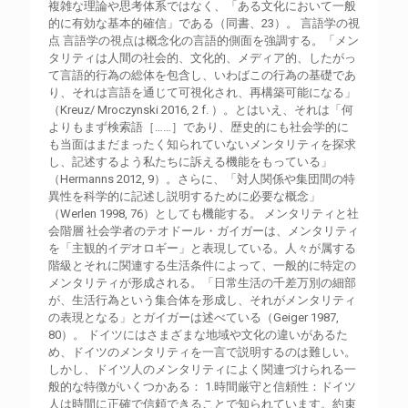
複雑な理論や思考体系ではなく、「ある文化において一般
的に有効な基本的確信」である（同書、23）。 言語学の視
点 言語学の視点は概念化の言語的側面を強調する。「メン
タリティは人間の社会的、文化的、メディア的、したがっ
て言語的行為の総体を包含し、いわばこの行為の基礎であ
り、それは言語を通じて可視化され、再構築可能になる」
（Kreuz/ Mroczynski 2016, 2 f. ）。とはいえ、それは「何
よりもまず検索語［……］であり、歴史的にも社会学的に
も当面はまだまったく知られていないメンタリティを探求
し、記述するよう私たちに訴える機能をもっている」
（Hermanns 2012, 9）。さらに、「対人関係や集団間の特
異性を科学的に記述し説明するために必要な概念」
（Werlen 1998, 76）としても機能する。 メンタリティと社
会階層 社会学者のテオドール・ガイガーは、メンタリティ
を「主観的イデオロギー」と表現している。人々が属する
階級とそれに関連する生活条件によって、一般的に特定の
メンタリティが形成される。「日常生活の千差万別の細部
が、生活行為という集合体を形成し、それがメンタリティ
の表現となる」とガイガーは述べている（Geiger 1987,
80）。 ドイツにはさまざまな地域や文化の違いがあるた
め、ドイツのメンタリティを一言で説明するのは難しい。
しかし、ドイツ人のメンタリティによく関連づけられる一
般的な特徴がいくつかある： 1.時間厳守と信頼性：ドイツ
人は時間に正確で信頼できることで知られています。約束