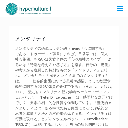
メンタリティ
メンタリティの語源はラテン語（mens「心に関する」）
である。ドゥーデンの辞書によれば、日常語では、個人、
社会集団、あるいは民族全体の「心や精神のタイプ」、あ
るいは「特別な考え方や感じ方」を指す。自分の「規範」
や考えから逸脱した特別なものを「メンタリティ」と呼
ぶ。 メンタリティの歴史という意味でのメンタリティと
は、［…］社会的集団における思考や感情、そして欲望や
義務に関する習慣や気質の総体である」（Hermanns 1995,
77）。 歴史的メンタリティ 歴史学者ペーター・ディンツ
ェルバッハー（Peter Dinzelbacher）は、時間的な次元だけ
でなく、要素の相互的な性質を強調している。「歴史的メ
ンタリティとは、ある時代のある集団にとって形成的な、
思考と感情の方法と内容の集合体である。メンタリティは
行動に現れる」とディンツェルバッハー（Dinzelbacher
1993, 21）は説明する。しかし、思考の集合的内容とは、