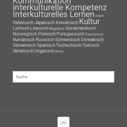
Kommunikation
interkulturelle Kompetenz
Interkulturelles Lernen
Islam
Kultur
Italienisch
Japanisch
Koreanisch
Lettisch
Litauisch
Niederländisch
Migration
Norwegisch
Polnisch
Portugiesisch
Rassismus
Rumänisch
Russisch
Schwedisch
Slowakisch
Slowenisch
Spanisch
Tschechisch
Türkisch
Ukrainisch
Ungarisch
Werte