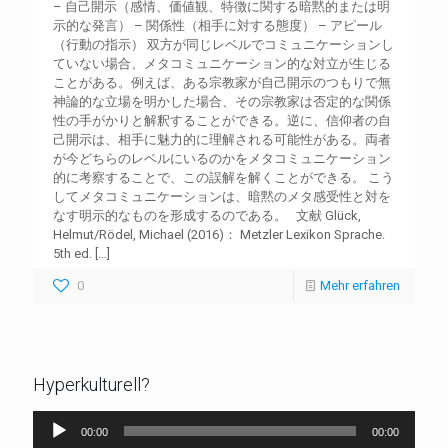
– 自己開示（感情、価値観、特徴に関する暗黙的または明
示的な発言） – 関係性（相手に対する態度） – アピール
（行動の指示） 双方が同じレベルでコミュニケーションし
ていない場合、メタコミュニケーション的な対立が生じる
ことがある。例えば、ある宗教家が自己開示のつもりで無
神論的な立場を明かした場合、その宗教家は否定的な関係
性の手がかりと解釈することができる。逆に、信仰者の自
己開示は、相手に魅力的に理解される可能性がある。両者
が今どちらのレベルにいるのかをメタコミュニケーション
的に考察することで、この誤解を解くことができる。 こう
してメタコミュニケーションは、暗黙のメタ感受性と対を
なす明示的なものを形成するのである。 文献 Glück,
Helmut/Rödel, Michael (2016)： Metzler Lexikon Sprache.
5th ed.
[…]
0
Mehr erfahren
Hyperkulturell?
Audio-
00:00
00:00
Player