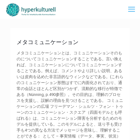
メタコミュニケーション
メタコミュニケーションとは、コミュニケーションそのも
のについてコミュニケーションすることである。言い換え
れば、コミュニケーションについてコミュニケーションす
ることである。例えば、コメントやより詳しい説明、ある
いは皮肉を込めた非言語的なウィンクなどである。(これら
のコミュニケーション形態はすでに内面化されており、通
常の会話とほとんど区別がつかず、流動的な移行が特徴で
ある（Nünning, p.490参照）。その目的は、理解のプロセ
スを支援し、誤解の理由を見つけることである。 コミュニ
ケーションの広場 フリーデマン・シュルツ・フォン・トゥ
ーンのコミュニケーション・スクエア（四面モデルとも呼
ばれる）は、コミュニケーション障害を分析するためのモ
デルを提供している。このモデルによると、送り手も受け
手も4つの異なる方法でメッセージを意味し、理解するこ
とができる： として – 事実情報（データ、事実、状況）