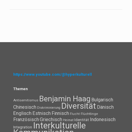
https://www.youtube.com/@hyperkulturell
Themen
Benjamin Haag
Bulgarisch
Antisemitismus
Diversität
Chinesisch
Dänisch
Diskriminierung
Englisch
Estnisch
Finnisch
Flüchtlinge
Flucht
Französisch
Griechisch
Indonesisch
Identität
Heimat
Interkulturelle
Integration