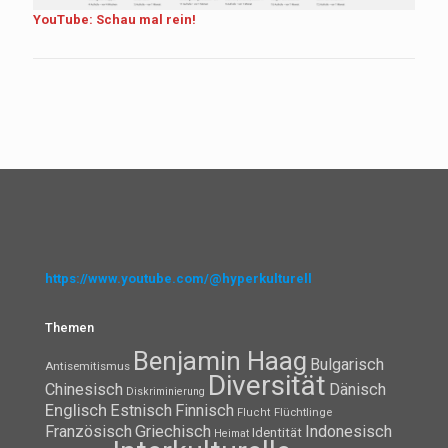
YouTube: Schau mal rein!
https://www.youtube.com/@hyperkulturell
Themen
Benjamin Haag
Bulgarisch
Antisemitismus
Diversität
Chinesisch
Dänisch
Diskriminierung
Englisch
Estnisch
Finnisch
Flüchtlinge
Flucht
Französisch
Griechisch
Indonesisch
Identität
Heimat