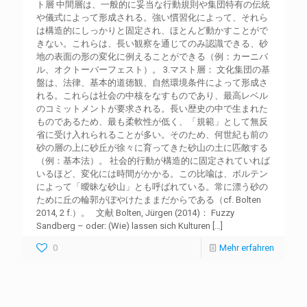
ト層 中間層は、一般的に妥当な行動規則や集団特有の伝統
や儀式によって形成される。強い慣習化によって、それら
は構造的にしっかりと固定され、ほとんど動かすことがで
きない。これらは、長い観察を通じてのみ認識できる、砂
地の表面の形の変化に例えることができる（例：カーニバ
ル、オクトーバーフェスト）。 3.マスト層： 文化集団の基
盤は、法律、基本的道徳観、自然環境条件によって形成さ
れる。これらは社会の中核をなすものであり、最高レベル
のコミットメントが要求される。長い歴史の中で生まれた
ものであるため、最も柔軟性が低く、「規範」として無反
省に受け入れられることが多い。そのため、何世紀も前の
砂の層の上に砂丘が徐々に育ってきた砂山の土に匹敵する
（例：基本法）。 社会的行動が構造的に固定されていれば
いるほど、変化には時間がかかる。この比喩は、ボルテン
によって「曖昧な砂山」とも呼ばれている。常に漂う砂の
ために丘の輪郭がぼやけたままだからである（cf. Bolten
2014, 2 f.）。 文献 Bolten, Jürgen (2014)： Fuzzy
Sandberg – oder: (Wie) lassen sich Kulturen
[…]
0
Mehr erfahren