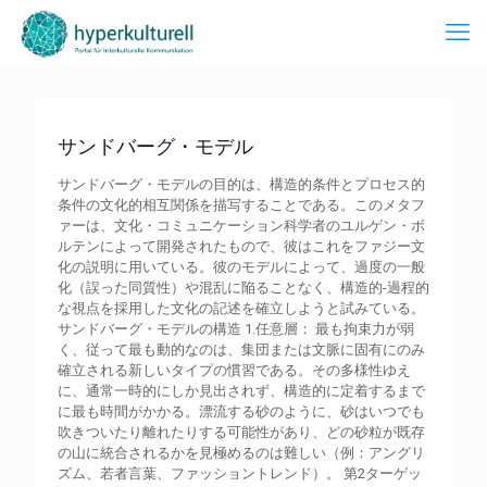
サンドバーグ・モデル
サンドバーグ・モデルの目的は、構造的条件とプロセス的
条件の文化的相互関係を描写することである。このメタフ
ァーは、文化・コミュニケーション科学者のユルゲン・ボ
ルテンによって開発されたもので、彼はこれをファジー文
化の説明に用いている。彼のモデルによって、過度の一般
化（誤った同質性）や混乱に陥ることなく、構造的-過程的
な視点を採用した文化の記述を確立しようと試みている。
サンドバーグ・モデルの構造 1.任意層： 最も拘束力が弱
く、従って最も動的なのは、集団または文脈に固有にのみ
確立される新しいタイプの慣習である。その多様性ゆえ
に、通常一時的にしか見出されず、構造的に定着するまで
に最も時間がかかる。漂流する砂のように、砂はいつでも
吹きついたり離れたりする可能性があり、どの砂粒が既存
の山に統合されるかを見極めるのは難しい（例：アングリ
ズム、若者言葉、ファッショントレンド）。 第2ターゲッ