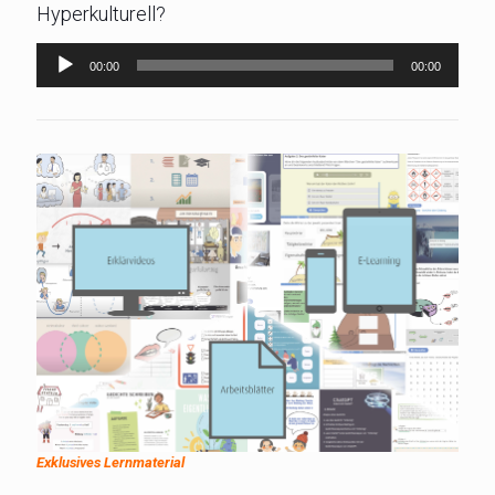
Hyperkulturell?
Audio-
00:00
00:00
Player
Exklusives Lernmaterial