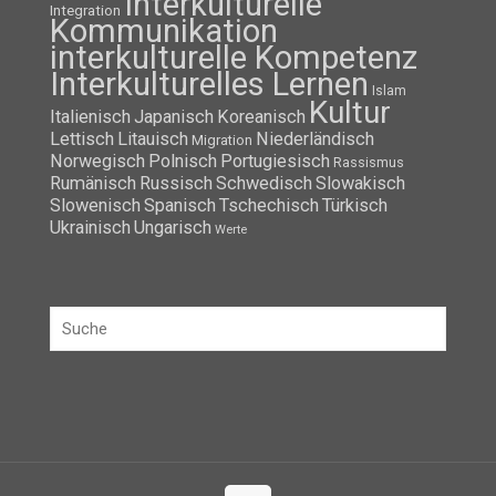
Interkulturelle
Integration
Kommunikation
interkulturelle Kompetenz
Interkulturelles Lernen
Islam
Kultur
Italienisch
Japanisch
Koreanisch
Lettisch
Litauisch
Niederländisch
Migration
Norwegisch
Polnisch
Portugiesisch
Rassismus
Rumänisch
Russisch
Schwedisch
Slowakisch
Slowenisch
Spanisch
Tschechisch
Türkisch
Ukrainisch
Ungarisch
Werte