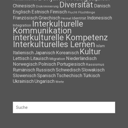
Englisch
Estnisch
Finnisch
Flüchtlinge
Flucht
Französisch
Griechisch
Indonesisch
Identität
Heimat
Interkulturelle
Integration
Kommunikation
interkulturelle Kompetenz
Interkulturelles Lernen
Islam
Kultur
Italienisch
Japanisch
Koreanisch
Lettisch
Litauisch
Niederländisch
Migration
Norwegisch
Polnisch
Portugiesisch
Rassismus
Rumänisch
Russisch
Schwedisch
Slowakisch
Slowenisch
Spanisch
Tschechisch
Türkisch
Ukrainisch
Ungarisch
Werte