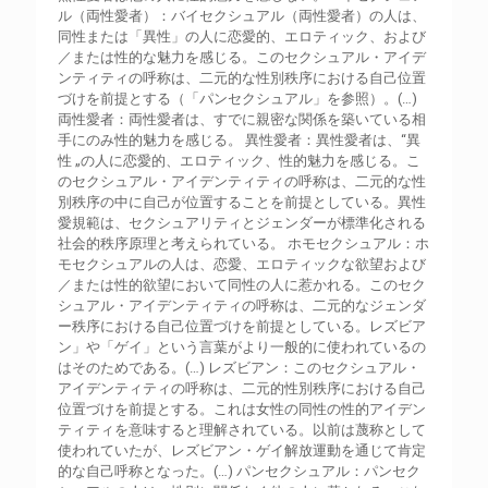
ル（両性愛者）：バイセクシュアル（両性愛者）の人は、
同性または「異性」の人に恋愛的、エロティック、および
／または性的な魅力を感じる。このセクシュアル・アイデ
ンティティの呼称は、二元的な性別秩序における自己位置
づけを前提とする（「パンセクシュアル」を参照）。(…)
両性愛者：両性愛者は、すでに親密な関係を築いている相
手にのみ性的魅力を感じる。 異性愛者：異性愛者は、“異
性 „の人に恋愛的、エロティック、性的魅力を感じる。こ
のセクシュアル・アイデンティティの呼称は、二元的な性
別秩序の中に自己が位置することを前提としている。異性
愛規範は、セクシュアリティとジェンダーが標準化される
社会的秩序原理と考えられている。 ホモセクシュアル：ホ
モセクシュアルの人は、恋愛、エロティックな欲望および
／または性的欲望において同性の人に惹かれる。このセク
シュアル・アイデンティティの呼称は、二元的なジェンダ
ー秩序における自己位置づけを前提としている。レズビア
ン」や「ゲイ」という言葉がより一般的に使われているの
はそのためである。(…) レズビアン：このセクシュアル・
アイデンティティの呼称は、二元的性別秩序における自己
位置づけを前提とする。これは女性の同性の性的アイデン
ティティを意味すると理解されている。以前は蔑称として
使われていたが、レズビアン・ゲイ解放運動を通じて肯定
的な自己呼称となった。(…) パンセクシュアル：パンセク