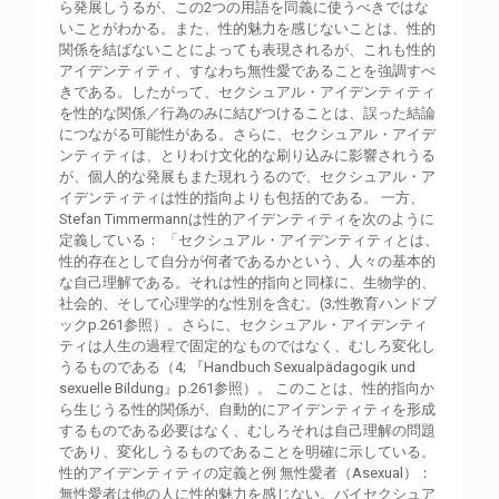
ら発展しうるが、この2つの用語を同義に使うべきではな
いことがわかる。また、性的魅力を感じないことは、性的
関係を結ばないことによっても表現されるが、これも性的
アイデンティティ、すなわち無性愛であることを強調すべ
きである。したがって、セクシュアル・アイデンティティ
を性的な関係／行為のみに結びつけることは、誤った結論
につながる可能性がある。さらに、セクシュアル・アイデ
ンティティは、とりわけ文化的な刷り込みに影響されうる
が、個人的な発展もまた現れうるので、セクシュアル・ア
イデンティティは性的指向よりも包括的である。 一方、
Stefan Timmermannは性的アイデンティティを次のように
定義している： 「セクシュアル・アイデンティティとは、
性的存在として自分が何者であるかという、人々の基本的
な自己理解である。それは性的指向と同様に、生物学的、
社会的、そして心理学的な性別を含む。(3;性教育ハンドブ
ックp.261参照）。さらに、セクシュアル・アイデンティ
ティは人生の過程で固定的なものではなく、むしろ変化し
うるものである（4; 『Handbuch Sexualpädagogik und
sexuelle Bildung』p.261参照）。 このことは、性的指向か
ら生じうる性的関係が、自動的にアイデンティティを形成
するものである必要はなく、むしろそれは自己理解の問題
であり、変化しうるものであることを明確に示している。
性的アイデンティティの定義と例 無性愛者（Asexual）：
無性愛者は他の人に性的魅力を感じない。バイセクシュア