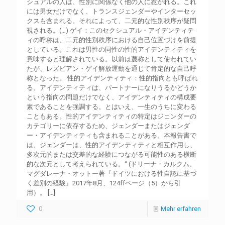
シュアルの人は、性別に関係なく他の人に惹かれる。これ
には男女だけでなく、トランスジェンダーやインターセッ
クスも含まれる。それによって、二元的な性別秩序が疑問
視される。(…) ゲイ：このセクシュアル・アイデンティテ
ィの呼称は、二元的性別秩序における自己位置づけを前提
としている。これは男性の同性の性的アイデンティティを
意味すると理解されている。以前は蔑称として使われてい
たが、レズビアン・ゲイ解放運動を通じて肯定的な自己呼
称となった。 性的アイデンティティ：性的指向とも呼ばれ
る。アイデンティティは、パートナーになりうるかどうか
という指向の問題だけでなく、アイデンティティの構成要
素であることを強調する。とはいえ、一生のうちに変わる
こともある。性的アイデンティティの特定はジェンダーの
カテゴリーに依存するため、ジェンダーまたはジェンダ
ー・アイデンティティも含まれることがある。本報告書で
は、ジェンダーは、性的アイデンティティと相互作用し、
多次元的または交差的な経験につながる可能性のある横断
的な次元として考えられている。“ (ドリーナ・カルクム、
マグダレーナ・オットー著『ドイツにおける性自認に基づ
く差別の経験』2017年8月、124ffページ（5）から引
用）。
[…]
0
Mehr erfahren