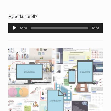
Hyperkulturell?
Audio-
00:00
00:00
Player