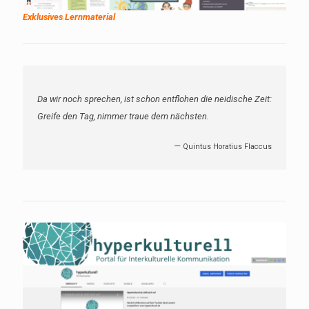
Exklusives Lernmaterial
Die Waffen nieder!
—
Bertha von Suttner