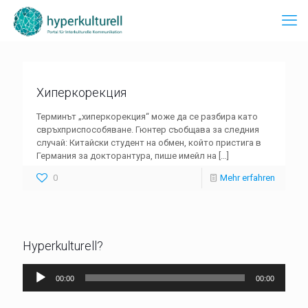
Хиперкорекция
Терминът „хиперкорекция“ може да се разбира като
свръхприспособяване. Гюнтер съобщава за следния
случай: Китайски студент на обмен, който пристига в
Германия за докторантура, пише имейл на
[…]
0
Mehr erfahren
Hyperkulturell?
Audio-
00:00
00:00
Player