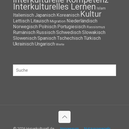
Interkulturelles Lernen
Islam
Kultur
Italienisch
Japanisch
Koreanisch
Lettisch
Litauisch
Niederländisch
Migration
Norwegisch
Polnisch
Portugiesisch
Rassismus
Rumänisch
Russisch
Schwedisch
Slowakisch
Slowenisch
Spanisch
Tschechisch
Türkisch
Ukrainisch
Ungarisch
Werte
© 2026 Hyperkulturell.de
Impressum
Nutzungsregeln