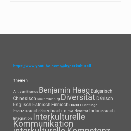
https://www.youtube.com/@hyperkulturell
Themen
Benjamin Haag
Bulgarisch
Antisemitismus
Diversität
Chinesisch
Dänisch
Diskriminierung
Englisch
Estnisch
Finnisch
Flüchtlinge
Flucht
Französisch
Griechisch
Indonesisch
Identität
Heimat
Interkulturelle
Integration
Kommunikation
interkulturelle Kompetenz