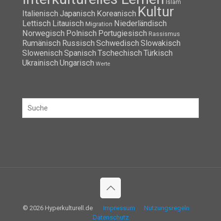
Islam
Kultur
Italienisch
Japanisch
Koreanisch
Lettisch
Litauisch
Niederländisch
Migration
Norwegisch
Polnisch
Portugiesisch
Rassismus
Rumänisch
Russisch
Schwedisch
Slowakisch
Slowenisch
Spanisch
Tschechisch
Türkisch
Ukrainisch
Ungarisch
Werte
© 2026 Hyperkulturell.de
Impressum
Nutzungsregeln
Datenschutz