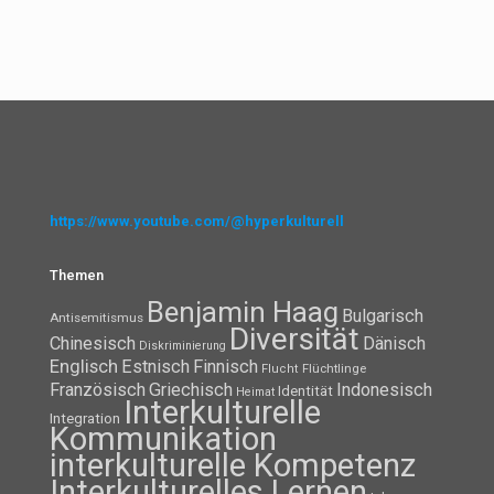
https://www.youtube.com/@hyperkulturell
Themen
Benjamin Haag
Bulgarisch
Antisemitismus
Diversität
Chinesisch
Dänisch
Diskriminierung
Englisch
Estnisch
Finnisch
Flüchtlinge
Flucht
Französisch
Griechisch
Indonesisch
Identität
Heimat
Interkulturelle
Integration
Kommunikation
interkulturelle Kompetenz
Interkulturelles Lernen