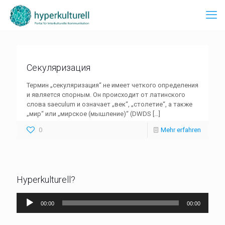
Секуляризация
Термин „секуляризация“ не имеет четкого определения
и является спорным. Он происходит от латинского
слова saeculum и означает „век“, „столетие“, а также
„мир“ или „мирское (мышление)“ (DWDS
[…]
0
Mehr erfahren
Hyperkulturell?
Audio-
00:00
00:00
Player