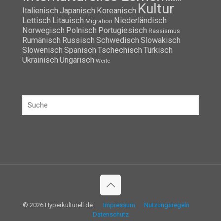
Identität
Heimat
Interkulturelle
Integration
Kommunikation
interkulturelle Kompetenz
Interkulturelles Lernen
Islam
Kultur
Italienisch
Japanisch
Koreanisch
Lettisch
Litauisch
Niederländisch
Migration
Norwegisch
Polnisch
Portugiesisch
Rassismus
Rumänisch
Russisch
Schwedisch
Slowakisch
Slowenisch
Spanisch
Tschechisch
Türkisch
Ukrainisch
Ungarisch
Werte