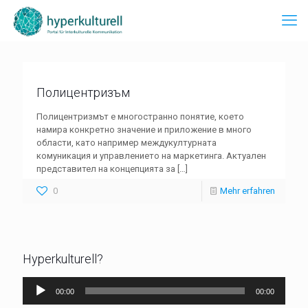
Полицентризъм
Полицентризмът е многостранно понятие, което
намира конкретно значение и приложение в много
области, като например междукултурната
комуникация и управлението на маркетинга. Актуален
представител на концепцията за
[…]
0
Mehr erfahren
Hyperkulturell?
Audio-
00:00
00:00
Player