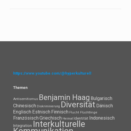
https://www.youtube.com/@hyperkulturell
Themen
Benjamin Haag
Bulgarisch
Antisemitismus
Diversität
Chinesisch
Dänisch
Diskriminierung
Englisch
Estnisch
Finnisch
Flüchtlinge
Flucht
Französisch
Griechisch
Indonesisch
Identität
Heimat
Interkulturelle
Integration