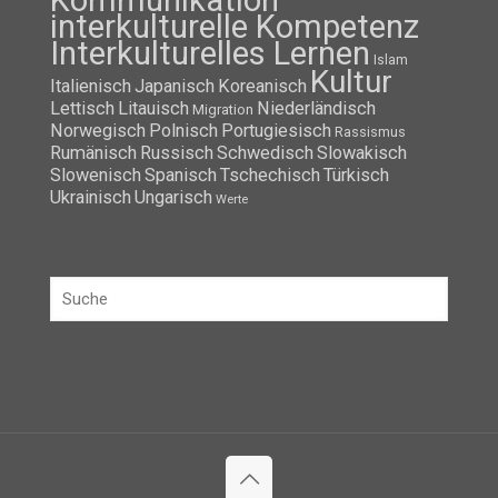
Kommunikation
interkulturelle Kompetenz
Interkulturelles Lernen
Islam
Kultur
Italienisch
Japanisch
Koreanisch
Lettisch
Litauisch
Niederländisch
Migration
Norwegisch
Polnisch
Portugiesisch
Rassismus
Rumänisch
Russisch
Schwedisch
Slowakisch
Slowenisch
Spanisch
Tschechisch
Türkisch
Ukrainisch
Ungarisch
Werte