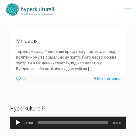
Міграція
Термін „міграція“ сьогодні присутній у повсякденному
політичному та соціальному житті. Його часто можна
зустріти в щоденних газетах, під час дебатів у
Бундестазі або політичних дискусій на
[…]
0
Mehr erfahren
Hyperkulturell?
Audio-
00:00
00:00
Player