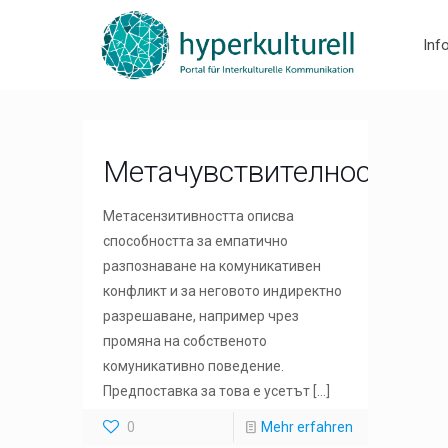
Inf
Метачувствителност
Метасензитивността описва
способността за емпатично
разпознаване на комуникативен
конфликт и за неговото индиректно
разрешаване, например чрез
промяна на собственото
комуникативно поведение.
Предпоставка за това е усетът
[…]
0
Mehr erfahren