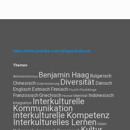
https://www.youtube.com/@hyperkulturell
Themen
Benjamin Haag
Bulgarisch
Antisemitismus
Diversität
Chinesisch
Dänisch
Diskriminierung
Englisch
Estnisch
Finnisch
Flüchtlinge
Flucht
Französisch
Griechisch
Indonesisch
Identität
Heimat
Interkulturelle
Integration
Kommunikation
interkulturelle Kompetenz
Interkulturelles Lernen
Islam
Kultur