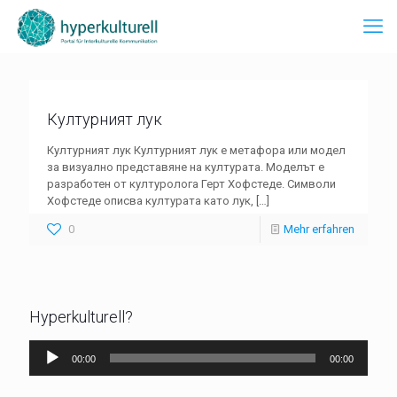
Културният лук
Културният лук Културният лук е метафора или модел
за визуално представяне на културата. Моделът е
разработен от културолога Герт Хофстеде. Символи
Хофстеде описва културата като лук,
[…]
0
Mehr erfahren
Hyperkulturell?
Audio-
00:00
00:00
Player