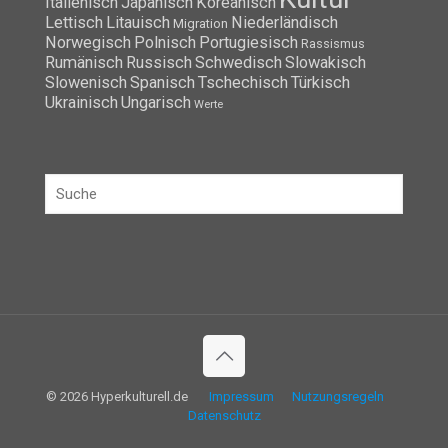
Italienisch
Japanisch
Koreanisch
Lettisch
Litauisch
Niederländisch
Migration
Norwegisch
Polnisch
Portugiesisch
Rassismus
Rumänisch
Russisch
Schwedisch
Slowakisch
Slowenisch
Spanisch
Tschechisch
Türkisch
Ukrainisch
Ungarisch
Werte
© 2026 Hyperkulturell.de
Impressum
Nutzungsregeln
Datenschutz