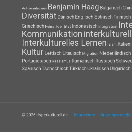
Benjamin Haag
Bulgarisch
Chin
Antisemitismus
Diversität
Dänisch
Englisch
Estnisch
Finnisch
Int
Griechisch
Indonesisch
Identität
Integration
Heimat
Kommunikation
interkulture
Interkulturelles Lernen
Italien
Islam
Kultur
Lettisch
Litauisch
Niederländisch
Migration
Portugiesisch
Rumänisch
Russisch
Schwed
Rassismus
Spanisch
Tschechisch
Türkisch
Ukrainisch
Ungarisch
© 2026 Hyperkulturell.de
Impressum
Nutzungsregeln