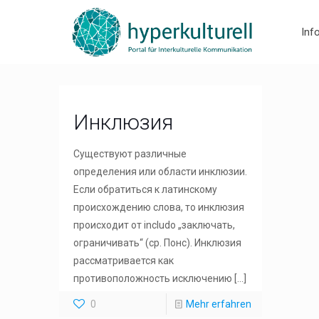
Inf
Инклюзия
Существуют различные
определения или области инклюзии.
Если обратиться к латинскому
происхождению слова, то инклюзия
происходит от includo „заключать,
ограничивать“ (ср. Понс). Инклюзия
рассматривается как
противоположность исключению
[…]
0
Mehr erfahren