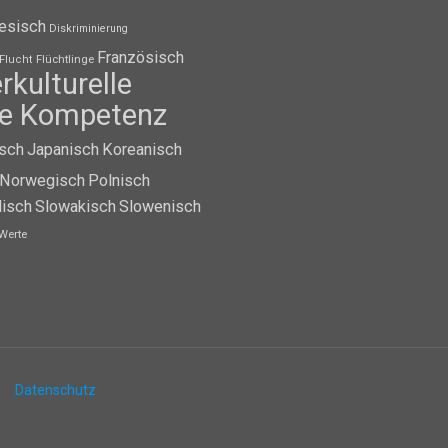
esisch
Diskriminierung
Französisch
Flüchtlinge
Flucht
erkulturelle
lle Kompetenz
isch
Japanisch
Koreanisch
Norwegisch
Polnisch
isch
Slowakisch
Slowenisch
Werte
Datenschutz