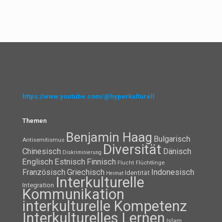
https://www.youtube.com/@hyperkulturell
Themen
Benjamin Haag
Bulgarisch
Antisemitismus
Diversität
Chinesisch
Dänisch
Diskriminierung
Englisch
Estnisch
Finnisch
Flüchtlinge
Flucht
Französisch
Griechisch
Indonesisch
Identität
Heimat
Interkulturelle
Integration
Kommunikation
interkulturelle Kompetenz
Interkulturelles Lernen
Islam