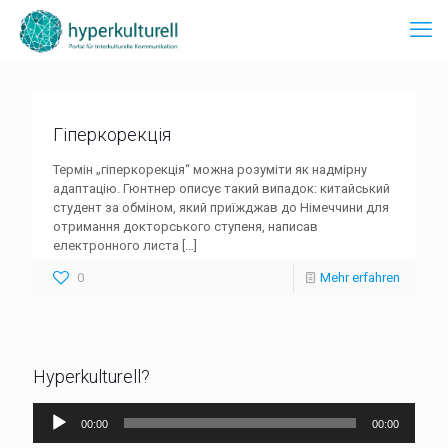
Гіперкорекція
Термін „гіперкорекція“ можна розуміти як надмірну
адаптацію. Гюнтнер описує такий випадок: китайський
студент за обміном, який приїжджав до Німеччини для
отримання докторського ступеня, написав
електронного листа
[…]
0
Mehr erfahren
Hyperkulturell?
Audio-
00:00
00:00
Player