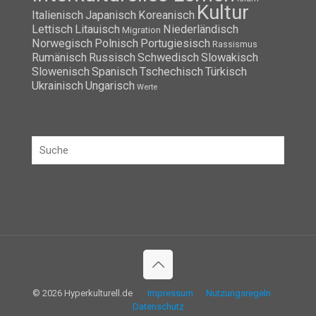
Kultur
Italienisch
Japanisch
Koreanisch
Lettisch
Litauisch
Niederländisch
Migration
Norwegisch
Polnisch
Portugiesisch
Rassismus
Rumänisch
Russisch
Schwedisch
Slowakisch
Slowenisch
Spanisch
Tschechisch
Türkisch
Ukrainisch
Ungarisch
Werte
© 2026 Hyperkulturell.de
Impressum
Nutzungsregeln
Datenschutz