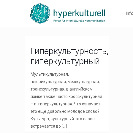
Inf
Гиперкультурность,
гиперкультурный
Мультикультурная,
плюрикультурная, межкультурная,
транскультурная, в английском
языке также часто кросскультурная
– и: гиперкультурная. Что означает
это еще довольно молодое слово?
Культура, культурный: это слово
встречается во
[…]