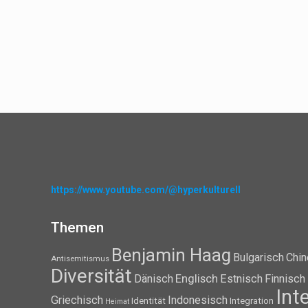
https://www.youtube.com/@hyperkulturell
Themen
Benjamin Haag
Bulgarisch
Chin
Antisemitismus
Diversität
Dänisch
Englisch
Estnisch
Finnisch
Int
Griechisch
Indonesisch
Identität
Integration
Heimat