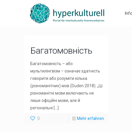
Inf
Багатомовність
Багатомовність – або
мультилінгвізм – означає здатність
говорити або розуміти кілька
(різноманітних) мов (Duden 2018). „Ці
різноманітні мови включають не
лише офіційні мови, але й
регіональні
[…]
0
Mehr erfahren