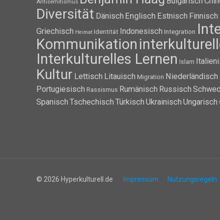
Bulgarisch
Chin
Antisemitismus
Diversität
Dänisch
Englisch
Estnisch
Finnisch
Int
Griechisch
Indonesisch
Identität
Integration
Heimat
Kommunikation
interkulture
Interkulturelles Lernen
Italien
Islam
Kultur
Lettisch
Litauisch
Niederländisch
Migration
Portugiesisch
Rumänisch
Russisch
Schwed
Rassismus
Spanisch
Tschechisch
Türkisch
Ukrainisch
Ungarisch
© 2026 Hyperkulturell.de
Impressum
Nutzungsregeln