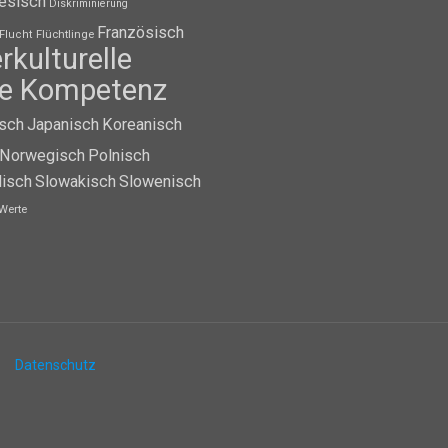
esisch
Diskriminierung
Französisch
Flüchtlinge
Flucht
erkulturelle
lle Kompetenz
isch
Japanisch
Koreanisch
Norwegisch
Polnisch
isch
Slowakisch
Slowenisch
Werte
Datenschutz