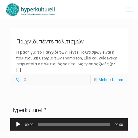
Παιχνίδι πέντε πολιτισμών
Η βάση για το Παιχνίδι των Πέντε Πολιτισμών είναι η
πολιτισμική θεωρία των Thompson, Ellis και Wildavsky,
στην οποία ο πολιτισμός νοείται ως τρόπος ζωής (βλ.
[…]
0
Mehr erfahren
Hyperkulturell?
Audio-
00:00
00:00
Player