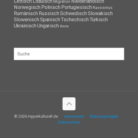
Lettisch
Litauisch
Niederländisch
Migration
Norwegisch
Polnisch
Portugiesisch
Rassismus
Rumänisch
Russisch
Schwedisch
Slowakisch
Slowenisch
Spanisch
Tschechisch
Türkisch
Ukrainisch
Ungarisch
Werte
© 2026 Hyperkulturell.de
Impressum
Nutzungsregeln
Datenschutz