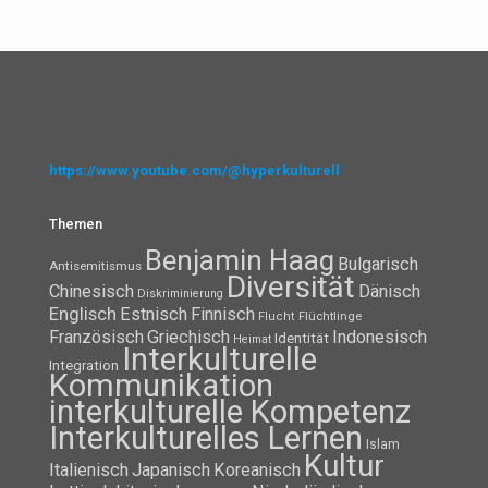
https://www.youtube.com/@hyperkulturell
Themen
Benjamin Haag
Bulgarisch
Antisemitismus
Diversität
Chinesisch
Dänisch
Diskriminierung
Englisch
Estnisch
Finnisch
Flüchtlinge
Flucht
Französisch
Griechisch
Indonesisch
Identität
Heimat
Interkulturelle
Integration
Kommunikation
interkulturelle Kompetenz
Interkulturelles Lernen
Islam
Kultur
Italienisch
Japanisch
Koreanisch