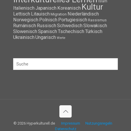
Islam
Kultur
Italienisch
Japanisch
Koreanisch
Lettisch
Litauisch
Niederländisch
Migration
Norwegisch
Polnisch
Portugiesisch
Rassismus
Rumänisch
Russisch
Schwedisch
Slowakisch
Slowenisch
Spanisch
Tschechisch
Türkisch
Ukrainisch
Ungarisch
Werte
© 2026 Hyperkulturell.de
Impressum
Nutzungsregeln
Datenschutz