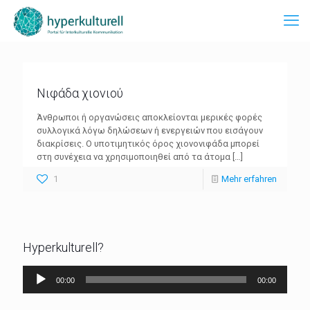
Νιφάδα χιονιού
Άνθρωποι ή οργανώσεις αποκλείονται μερικές φορές
συλλογικά λόγω δηλώσεων ή ενεργειών που εισάγουν
διακρίσεις. Ο υποτιμητικός όρος χιονονιφάδα μπορεί
στη συνέχεια να χρησιμοποιηθεί από τα άτομα
[…]
1
Mehr erfahren
Hyperkulturell?
Audio-
00:00
00:00
Player