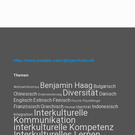
https://www.youtube.com/@hyperkulturell
Themen
Benjamin Haag
Bulgarisch
Antisemitismus
Diversität
Chinesisch
Dänisch
Diskriminierung
Englisch
Estnisch
Finnisch
Flüchtlinge
Flucht
Französisch
Griechisch
Indonesisch
Identität
Heimat
Interkulturelle
Integration
Kommunikation
interkulturelle Kompetenz
Interkulturelles Lernen