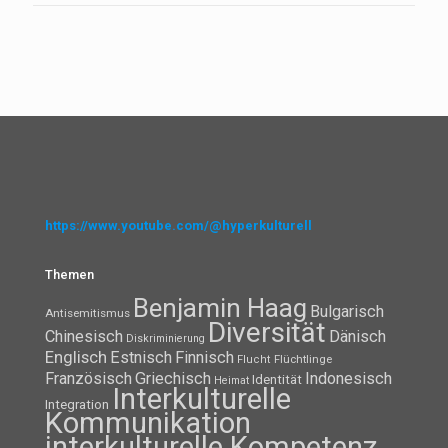
https://www.youtube.com/@hyperkulturell
Themen
Benjamin Haag
Bulgarisch
Antisemitismus
Diversität
Chinesisch
Dänisch
Diskriminierung
Englisch
Estnisch
Finnisch
Flüchtlinge
Flucht
Französisch
Griechisch
Indonesisch
Identität
Heimat
Interkulturelle
Integration
Kommunikation
interkulturelle Kompetenz