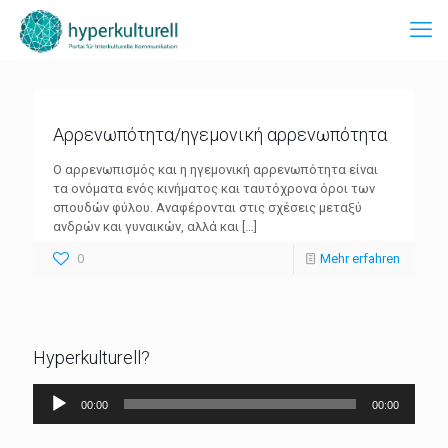
Αρρενωπότητα/ηγεμονική αρρενωπότητα
Ο αρρενωπισμός και η ηγεμονική αρρενωπότητα είναι
τα ονόματα ενός κινήματος και ταυτόχρονα όροι των
σπουδών φύλου. Αναφέρονται στις σχέσεις μεταξύ
ανδρών και γυναικών, αλλά και
[…]
0
Mehr erfahren
Hyperkulturell?
Audio-
00:00
00:00
Player