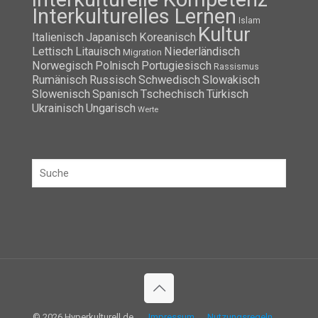
Interkulturelles Lernen
Islam
Kultur
Italienisch
Japanisch
Koreanisch
Lettisch
Litauisch
Niederländisch
Migration
Norwegisch
Polnisch
Portugiesisch
Rassismus
Rumänisch
Russisch
Schwedisch
Slowakisch
Slowenisch
Spanisch
Tschechisch
Türkisch
Ukrainisch
Ungarisch
Werte
© 2026 Hyperkulturell.de
Impressum
Nutzungsregeln