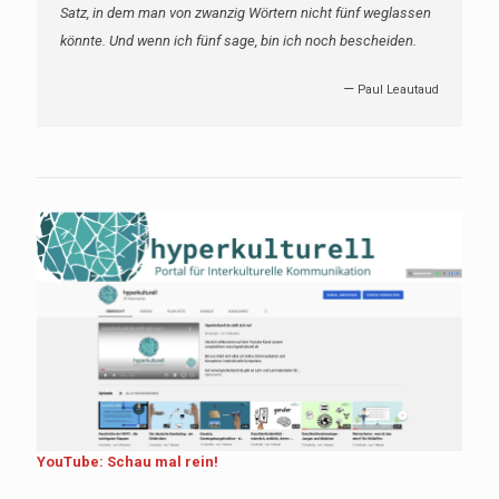
gewiss weißt, und wenn du es gewiss weißt, so frage dich:
Warum erzähle ich es?
—
Johann Kaspar
YouTube: Schau mal rein!