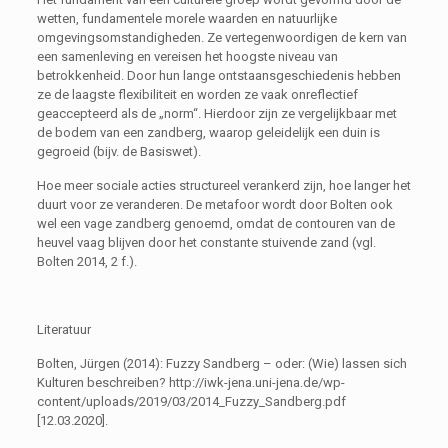
wetten, fundamentele morele waarden en natuurlijke
omgevingsomstandigheden. Ze vertegenwoordigen de kern van
een samenleving en vereisen het hoogste niveau van
betrokkenheid. Door hun lange ontstaansgeschiedenis hebben
ze de laagste flexibiliteit en worden ze vaak onreflectief
geaccepteerd als de „norm“. Hierdoor zijn ze vergelijkbaar met
de bodem van een zandberg, waarop geleidelijk een duin is
gegroeid (bijv. de Basiswet).
Hoe meer sociale acties structureel verankerd zijn, hoe langer het
duurt voor ze veranderen. De metafoor wordt door Bolten ook
wel een vage zandberg genoemd, omdat de contouren van de
heuvel vaag blijven door het constante stuivende zand (vgl.
Bolten 2014, 2 f.).
Literatuur
Bolten, Jürgen (2014): Fuzzy Sandberg – oder: (Wie) lassen sich
Kulturen beschreiben? http://iwk-jena.uni-jena.de/wp-
content/uploads/2019/03/2014_Fuzzy_Sandberg.pdf
[12.03.2020].