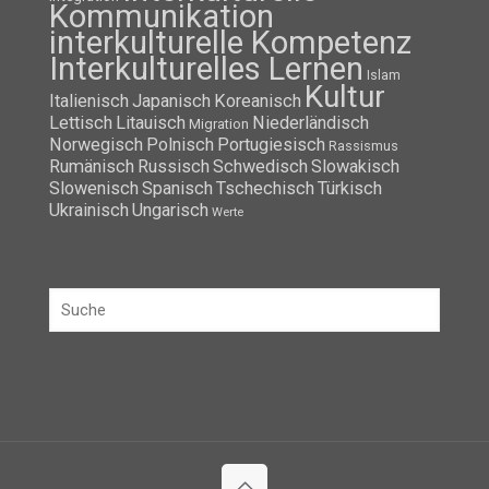
Kommunikation
interkulturelle Kompetenz
Interkulturelles Lernen
Islam
Kultur
Italienisch
Japanisch
Koreanisch
Lettisch
Litauisch
Niederländisch
Migration
Norwegisch
Polnisch
Portugiesisch
Rassismus
Rumänisch
Russisch
Schwedisch
Slowakisch
Slowenisch
Spanisch
Tschechisch
Türkisch
Ukrainisch
Ungarisch
Werte