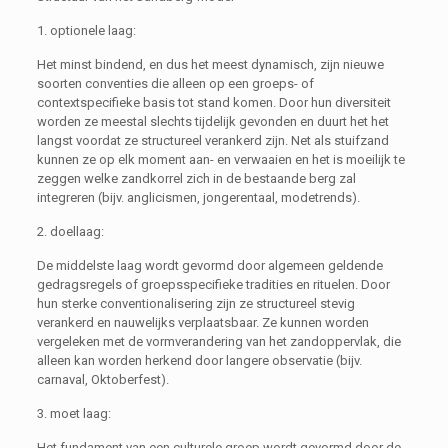
1. optionele laag:
Het minst bindend, en dus het meest dynamisch, zijn nieuwe
soorten conventies die alleen op een groeps- of
contextspecifieke basis tot stand komen. Door hun diversiteit
worden ze meestal slechts tijdelijk gevonden en duurt het het
langst voordat ze structureel verankerd zijn. Net als stuifzand
kunnen ze op elk moment aan- en verwaaien en het is moeilijk te
zeggen welke zandkorrel zich in de bestaande berg zal
integreren (bijv. anglicismen, jongerentaal, modetrends).
2. doellaag:
De middelste laag wordt gevormd door algemeen geldende
gedragsregels of groepsspecifieke tradities en rituelen. Door
hun sterke conventionalisering zijn ze structureel stevig
verankerd en nauwelijks verplaatsbaar. Ze kunnen worden
vergeleken met de vormverandering van het zandoppervlak, die
alleen kan worden herkend door langere observatie (bijv.
carnaval, Oktoberfest).
3. moet laag:
Het fundament van een culturele groep wordt gevormd door de