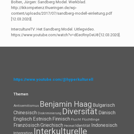
Bolten, Jürgen: Sandberg Model. Werkblad.
http://ikkompetenz.thueringen.de/wp-
content/uploads/2017/07/sandberg-modell-einleitung.pdf
[12.03.2020].
IntercultureTV: Het Sandberg Model. Uitlegvideo.
https://www.youtube.com/watch?v=dEecRnyOeU8 [12.03.2020].
https://www.youtube.com/@hyperkulturell
Themen
Benjamin Haag
Bulgarisch
Antisemitismus
Diversität
Chinesisch
Dänisch
Diskriminierung
Englisch
Estnisch
Finnisch
Flüchtlinge
Flucht
Französisch
Griechisch
Indonesisch
Identität
Heimat
Interkulturelle
Integration