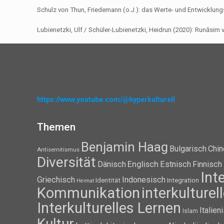
Schulz von Thun, Friedemann (o.J.): das Werte- und Entwicklun
Lubienetzki, Ulf / Schüler-Lubienetzki, Heidrun (2020): Runāsim 
https://www.youtube.com/@hyperkulturell
Themen
Benjamin Haag
Bulgarisch
Chin
Antisemitismus
Diversität
Dänisch
Englisch
Estnisch
Finnisch
Int
Griechisch
Indonesisch
Identität
Integration
Heimat
Kommunikation
interkulture
Interkulturelles Lernen
Italien
Islam
Kultur