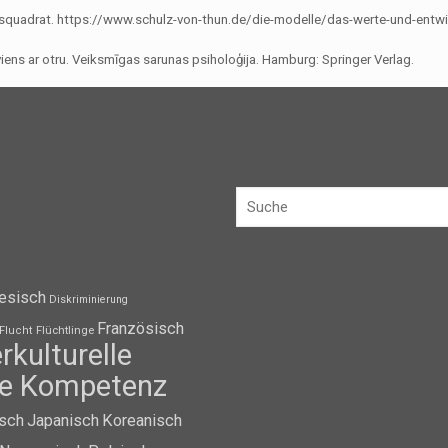
gsquadrat. https://www.schulz-von-thun.de/die-modelle/das-werte-und-entwi
viens ar otru. Veiksmīgas sarunas psiholoģija. Hamburg: Springer Verlag.
esisch
Diskriminierung
Französisch
Flüchtlinge
Flucht
erkulturelle
lle Kompetenz
isch
Japanisch
Koreanisch