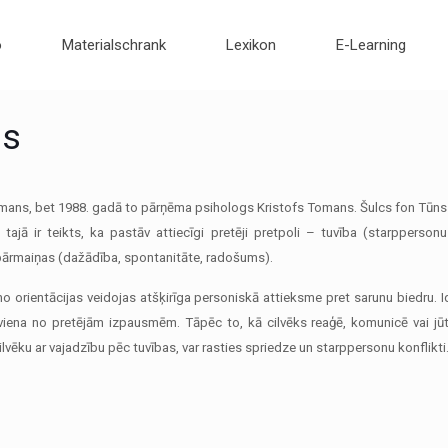
o
Materialschrank
Lexikon
E-Learning
is
īmans, bet 1988. gadā to pārņēma psihologs Kristofs Tomans. Šulcs fon Tūns 
ajā ir teikts, ka pastāv attiecīgi pretēji pretpoli – tuvība (starppersonu
 un pārmaiņas (dažādība, spontanitāte, radošums).
no orientācijas veidojas atšķirīga personiskā attieksme pret sarunu biedru.
i viena no pretējām izpausmēm. Tāpēc to, kā cilvēks reaģē, komunicē vai jūt
ilvēku ar vajadzību pēc tuvības, var rasties spriedze un starppersonu konflikti