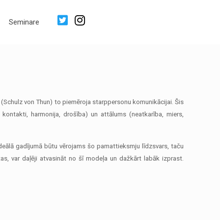
Seminare
(Schulz von Thun) to piemēroja starppersonu komunikācijai. Šis
 kontakti, harmonija, drošība) un attālums (neatkarība, miers,
 Ideālā gadījumā būtu vērojams šo pamattieksmju līdzsvars, taču
as, var daļēji atvasināt no šī modeļa un dažkārt labāk izprast.
.