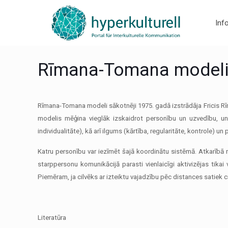
Inf
Rīmana-Tomana model
Rīmana-Tomana modeli sākotnēji 1975. gadā izstrādāja Fricis R
modelis mēģina vieglāk izskaidrot personību un uzvedību, un t
individualitāte), kā arī ilgums (kārtība, regularitāte, kontrole)
Katru personību var iezīmēt šajā koordinātu sistēmā. Atkarībā 
starppersonu komunikācijā parasti vienlaicīgi aktivizējas tika
Piemēram, ja cilvēks ar izteiktu vajadzību pēc distances satiek c
Literatūra