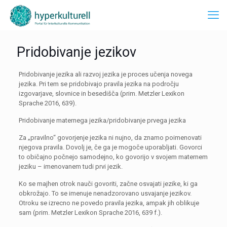
Pridobivanje jezikov
Pridobivanje jezika ali razvoj jezika je proces učenja novega
jezika. Pri tem se pridobivajo pravila jezika na področju
izgovarjave, slovnice in besedišča (prim. Metzler Lexikon
Sprache 2016, 639).
Pridobivanje maternega jezika/pridobivanje prvega jezika
Za „pravilno“ govorjenje jezika ni nujno, da znamo poimenovati
njegova pravila. Dovolj je, če ga je mogoče uporabljati. Govorci
to običajno počnejo samodejno, ko govorijo v svojem maternem
jeziku – imenovanem tudi prvi jezik.
Ko se majhen otrok nauči govoriti, začne osvajati jezike, ki ga
obkrožajo. To se imenuje nenadzorovano usvajanje jezikov.
Otroku se izrecno ne povedo pravila jezika, ampak jih oblikuje
sam (prim. Metzler Lexikon Sprache 2016, 639 f.).