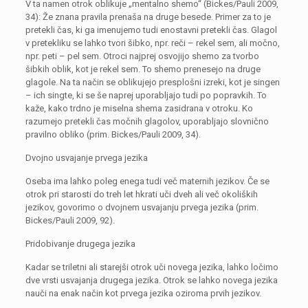
V ta namen otrok oblikuje „mentalno shemo“ (Bickes/Pauli 2009,
34): Že znana pravila prenaša na druge besede. Primer za to je
pretekli čas, ki ga imenujemo tudi enostavni pretekli čas. Glagol
v pretekliku se lahko tvori šibko, npr. reči – rekel sem, ali močno,
npr. peti – pel sem. Otroci najprej osvojijo shemo za tvorbo
šibkih oblik, kot je rekel sem. To shemo prenesejo na druge
glagole. Na ta način se oblikujejo presplošni izreki, kot je singen
– ich singte, ki se še naprej uporabljajo tudi po popravkih. To
kaže, kako trdno je miselna shema zasidrana v otroku. Ko
razumejo pretekli čas močnih glagolov, uporabljajo slovnično
pravilno obliko (prim. Bickes/Pauli 2009, 34).
Dvojno usvajanje prvega jezika
Oseba ima lahko poleg enega tudi več maternih jezikov. Če se
otrok pri starosti do treh let hkrati uči dveh ali več okoliških
jezikov, govorimo o dvojnem usvajanju prvega jezika (prim.
Bickes/Pauli 2009, 92).
Pridobivanje drugega jezika
Kadar se triletni ali starejši otrok uči novega jezika, lahko ločimo
dve vrsti usvajanja drugega jezika. Otrok se lahko novega jezika
nauči na enak način kot prvega jezika oziroma prvih jezikov.