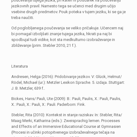
poučevanja tujega jezika, pri kateri ni poudarek na poučevanju
jezikovnih pravil. Namesto tega se učenci med drugim učijo
vsebine drugih predmetov. Pouk poteka v tujem jeziku, ki se ga je
treba naučiti.
Od poglobljenega poučevanja se veliko pričakuje. Učencem naj
bi pomagal izboljšati znanje tujega jezika, hkrati pa naj bi
spodbujal tudi vidike, kot sta medkulturno izobraževanje in
zbliževanje (prim. Stebler 2010, 21 f.).
Literatura
Andresen, Helga (2016): Pridobivanje jezikov. V: Glück, Helmut/
Rödel, Michael (ur.): Metzler Lexikon Sprache. 5. izdaja. Stuttgart:
J. B. Metzler, 639 f..
Bickes, Hans/ Pauli, Ute (2009): B.: Pauli, Paulis, X.: Pauli, Paulis,
X.: Pauli, X.: Pauli, X.: Pauli. Paderborn: Fink.
Stebler, Rita (2010): Kontekst in stanje raziskav. In: Stebler, Rita/
Maag Merki, Katharina (eds.): Zweisprachig lernen. Processes
and Effects of an Immersive Educational Course at Gymnasien
(Procesi in učinki potopitvenega izobraževalnega tečaja na