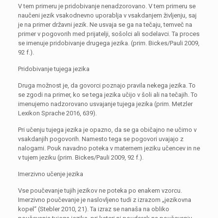
V tem primeru je pridobivanje nenadzorovano. V tem primeru se
naučeni jezik vsakodnevno uporablja v vsakdanjem življenju, saj
je na primer državni jezik. Ne usvaja se ga na tečaju, temveč na
primer v pogovorih med prijatelji, sošolci ali sodelavci. Ta proces
se imenuje pridobivanje drugega jezika. (prim. Bickes/Pauli 2009,
92 f.).
Pridobivanje tujega jezika
Druga možnost je, da govorci poznajo pravila nekega jezika. To
se zgodi na primer, ko se tega jezika učijo v šoli ali na tečajih. To
imenujemo nadzorovano usvajanje tujega jezika (prim. Metzler
Lexikon Sprache 2016, 639).
Pri učenju tujega jezika je opazno, da se ga običajno ne učimo v
vsakdanjih pogovorih. Namesto tega se pogovori uvajajo z
nalogami. Pouk navadno poteka v maternem jeziku učencev in ne
v tujem jeziku (prim. Bickes/Pauli 2009, 92 f.).
Imerzivno učenje jezika
Vse poučevanje tujih jezikov ne poteka po enakem vzorcu.
Imerzivno poučevanje je naslovljeno tudi z izrazom „jezikovna
kopel“ (Stebler 2010, 21). Ta izraz se nanaša na obliko