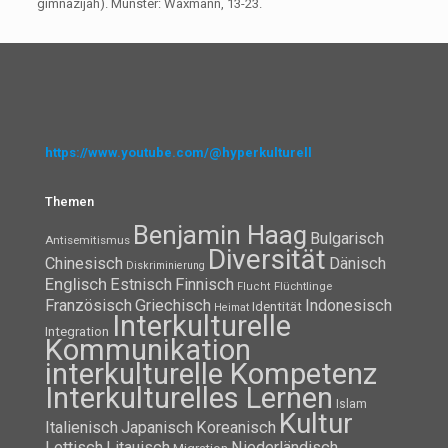
gimnazijah). Münster: Waxmann, 13-23.
https://www.youtube.com/@hyperkulturell
Themen
Benjamin Haag
Bulgarisch
Antisemitismus
Diversität
Chinesisch
Dänisch
Diskriminierung
Englisch
Estnisch
Finnisch
Flüchtlinge
Flucht
Französisch
Griechisch
Indonesisch
Identität
Heimat
Interkulturelle
Integration
Kommunikation
interkulturelle Kompetenz
Interkulturelles Lernen
Islam
Kultur
Italienisch
Japanisch
Koreanisch
Lettisch
Litauisch
Niederländisch