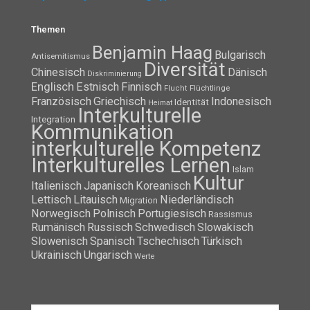
Themen
Benjamin Haag
Bulgarisch
Antisemitismus
Diversität
Chinesisch
Dänisch
Diskriminierung
Englisch
Estnisch
Finnisch
Flüchtlinge
Flucht
Französisch
Griechisch
Indonesisch
Identität
Heimat
Interkulturelle
Integration
Kommunikation
interkulturelle Kompetenz
Interkulturelles Lernen
Islam
Kultur
Italienisch
Japanisch
Koreanisch
Lettisch
Litauisch
Niederländisch
Migration
Norwegisch
Polnisch
Portugiesisch
Rassismus
Rumänisch
Russisch
Schwedisch
Slowakisch
Slowenisch
Spanisch
Tschechisch
Türkisch
Ukrainisch
Ungarisch
Werte