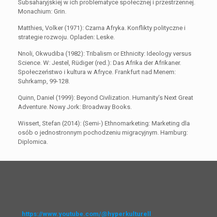
Subsaharyjskiej w ich problematyce społecznej i przestrzennej.
Monachium: Grin.
Matthies, Volker (1971): Czarna Afryka. Konflikty polityczne i
strategie rozwoju. Opladen: Leske.
Nnoli, Okwudiba (1982): Tribalism or Ethnicity: Ideology versus
Science. W: Jestel, Rüdiger (red.): Das Afrika der Afrikaner.
Społeczeństwo i kultura w Afryce. Frankfurt nad Menem:
Suhrkamp, 99-128.
Quinn, Daniel (1999): Beyond Civilization. Humanity’s Next Great
Adventure. Nowy Jork: Broadway Books.
Wissert, Stefan (2014): (Semi-) Ethnomarketing: Marketing dla
osób o jednostronnym pochodzeniu migracyjnym. Hamburg:
Diplomica.
https://www.youtube.com/@hyperkulturell