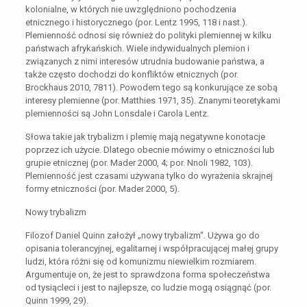
kolonialne, w których nie uwzględniono pochodzenia
etnicznego i historycznego (por. Lentz 1995, 118 i nast.).
Plemienność odnosi się również do polityki plemiennej w kilku
państwach afrykańskich. Wiele indywidualnych plemion i
związanych z nimi interesów utrudnia budowanie państwa, a
także często dochodzi do konfliktów etnicznych (por.
Brockhaus 2010, 7811). Powodem tego są konkurujące ze sobą
interesy plemienne (por. Matthies 1971, 35). Znanymi teoretykami
plemienności są John Lonsdale i Carola Lentz.
Słowa takie jak trybalizm i plemię mają negatywne konotacje
poprzez ich użycie. Dlatego obecnie mówimy o etniczności lub
grupie etnicznej (por. Mader 2000, 4; por. Nnoli 1982, 103).
Plemienność jest czasami używana tylko do wyrażenia skrajnej
formy etniczności (por. Mader 2000, 5).
Nowy trybalizm
Filozof Daniel Quinn założył „nowy trybalizm“. Używa go do
opisania tolerancyjnej, egalitarnej i współpracującej małej grupy
ludzi, która różni się od komunizmu niewielkim rozmiarem.
Argumentuje on, że jest to sprawdzona forma społeczeństwa
od tysiącleci i jest to najlepsze, co ludzie mogą osiągnąć (por.
Quinn 1999, 29).