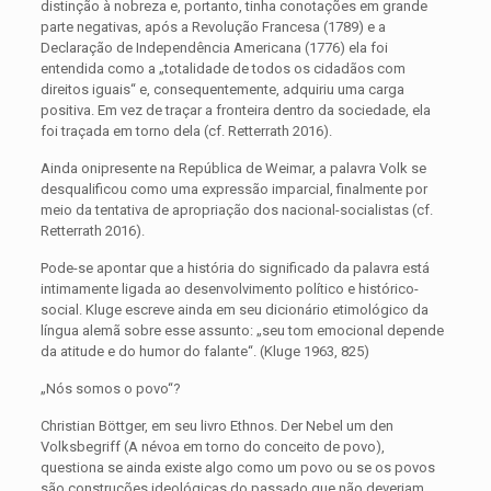
distinção à nobreza e, portanto, tinha conotações em grande
parte negativas, após a Revolução Francesa (1789) e a
Declaração de Independência Americana (1776) ela foi
entendida como a „totalidade de todos os cidadãos com
direitos iguais“ e, consequentemente, adquiriu uma carga
positiva. Em vez de traçar a fronteira dentro da sociedade, ela
foi traçada em torno dela (cf. Retterrath 2016).
Ainda onipresente na República de Weimar, a palavra Volk se
desqualificou como uma expressão imparcial, finalmente por
meio da tentativa de apropriação dos nacional-socialistas (cf.
Retterrath 2016).
Pode-se apontar que a história do significado da palavra está
intimamente ligada ao desenvolvimento político e histórico-
social. Kluge escreve ainda em seu dicionário etimológico da
língua alemã sobre esse assunto: „seu tom emocional depende
da atitude e do humor do falante“. (Kluge 1963, 825)
„Nós somos o povo“?
Christian Böttger, em seu livro Ethnos. Der Nebel um den
Volksbegriff (A névoa em torno do conceito de povo),
questiona se ainda existe algo como um povo ou se os povos
são construções ideológicas do passado que não deveriam