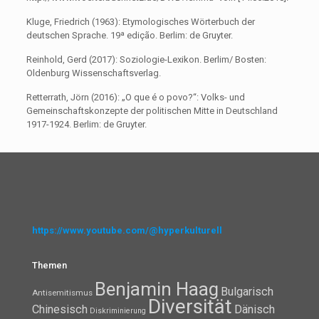
Kluge, Friedrich (1963): Etymologisches Wörterbuch der
deutschen Sprache. 19ª edição. Berlim: de Gruyter.
Reinhold, Gerd (2017): Soziologie-Lexikon. Berlim/ Bosten:
Oldenburg Wissenschaftsverlag.
Retterrath, Jörn (2016): „O que é o povo?“: Volks- und
Gemeinschaftskonzepte der politischen Mitte in Deutschland
1917-1924. Berlim: de Gruyter.
https://www.youtube.com/@hyperkulturell
Themen
Benjamin Haag
Bulgarisch
Antisemitismus
Diversität
Chinesisch
Dänisch
Diskriminierung