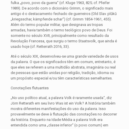
fulka „povo, povo da guerra“ (cf. Kluge 1963, 825; cf. Pfeifer
1989). De acordo com o dicionário Grimm, o significado mais
antigo é o destacamento fechado de guerreiros (Old Slav. plŭkŭ
„kriegsschar, kämpfende schar“) (cf. Grimm 1854-1961, 455).
Além do termo popular militar, que designava as tropas
armadas, havia também o termo teológico povo de Deus. Foi
somente no século XVII, principalmente como resultado da
Revolução Francesa, que surgiu o termo Staatsvolk, que ainda é
usado hoje (cf. Retterrath 2016, 33).
Até o século XIX, desenvolveu-se uma grande variedade de usos
da palavra. O que os significados têm em comum, entretanto, é
que eles se referem a uma multidão abstrata, imaginária ou real
de pessoas que estão unidas por religião, tradição, idioma ou
um propósito especial e/ou têm características semelhantes.
Conotações flutuantes
„No uso político atual, a palavra Volk é raramente usada“, diz
Jörn Retterath em seu livro Was ist ein Volk? A história também
mostra diferentes manifestações do uso da palavra. Isso
provavelmente se deve à flutuação das conotações no decorrer
da história. Enquanto na Idade Média a palavra Volk era
entendida como uma „classe inferior“ (o povo comum) em