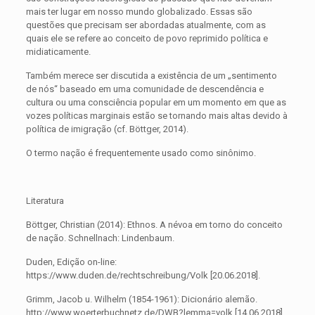
mais ter lugar em nosso mundo globalizado. Essas são
questões que precisam ser abordadas atualmente, com as
quais ele se refere ao conceito de povo reprimido política e
midiaticamente.
Também merece ser discutida a existência de um „sentimento
de nós“ baseado em uma comunidade de descendência e
cultura ou uma consciência popular em um momento em que as
vozes políticas marginais estão se tornando mais altas devido à
política de imigração (cf. Böttger, 2014).
O termo nação é frequentemente usado como sinônimo.
Literatura
Böttger, Christian (2014): Ethnos. A névoa em torno do conceito
de nação. Schnellnach: Lindenbaum.
Duden, Edição on-line:
https://www.duden.de/rechtschreibung/Volk [20.06.2018].
Grimm, Jacob u. Wilhelm (1854-1961): Dicionário alemão.
http://www.woerterbuchnetz.de/DWB?lemma=volk [14.06.2018].