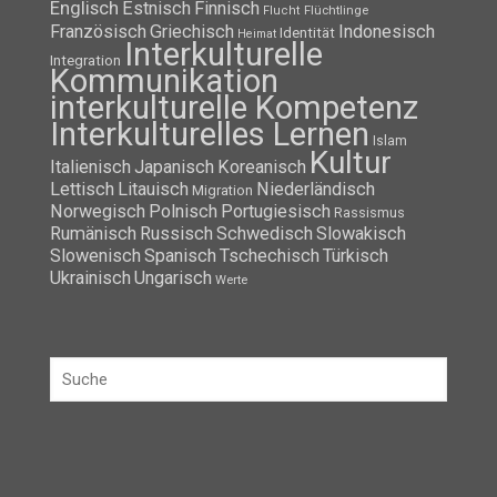
Englisch
Estnisch
Finnisch
Flüchtlinge
Flucht
Französisch
Griechisch
Indonesisch
Identität
Heimat
Interkulturelle
Integration
Kommunikation
interkulturelle Kompetenz
Interkulturelles Lernen
Islam
Kultur
Italienisch
Japanisch
Koreanisch
Lettisch
Litauisch
Niederländisch
Migration
Norwegisch
Polnisch
Portugiesisch
Rassismus
Rumänisch
Russisch
Schwedisch
Slowakisch
Slowenisch
Spanisch
Tschechisch
Türkisch
Ukrainisch
Ungarisch
Werte