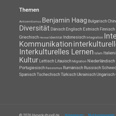
Themen
Benjamin Haag
Bulgarisch
Chin
Antisemitismus
Diversität
Dänisch
Englisch
Estnisch
Finnisch
Int
Griechisch
Indonesisch
Identität
Integration
Heimat
Kommunikation
interkulture
Interkulturelles Lernen
Italien
Islam
Kultur
Lettisch
Litauisch
Niederländisch
Migration
Portugiesisch
Rumänisch
Russisch
Schwed
Rassismus
Spanisch
Tschechisch
Türkisch
Ukrainisch
Ungarisch
© 2026 Hyperkulturell.de
Impressum
Nutzungsregeln