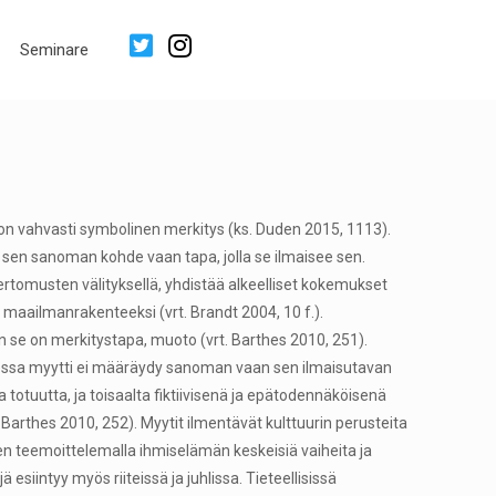
Seminare
 on vahvasti symbolinen merkitys (ks. Duden 2015, 1113).
le sen sanoman kohde vaan tapa, jolla se ilmaisee sen.
n kertomusten välityksellä, yhdistää alkeelliset kokemukset
 maailmanrakenteeksi (vrt. Brandt 2004, 10 f.).
nkin se on merkitystapa, muoto (vrt. Barthes 2010, 251).
teessa myytti ei määräydy sanoman vaan sen ilmaisutavan
 totuutta, ja toisaalta fiktiivisenä ja epätodennäköisenä
Barthes 2010, 252). Myytit ilmentävät kulttuurin perusteita
hen teemoittelemalla ihmiselämän keskeisiä vaiheita ja
ä esiintyy myös riiteissä ja juhlissa. Tieteellisissä