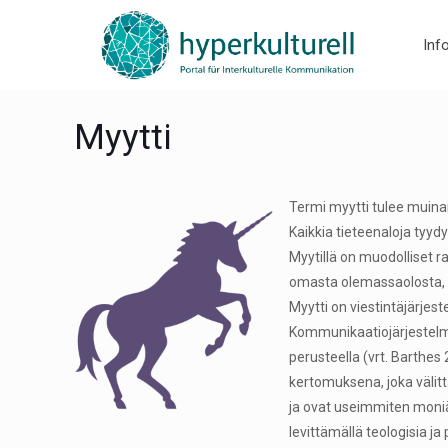
Inf
Myytti
Termi myytti tulee muinai
Kaikkia tieteenaloja tyyd
Myytillä on muodolliset ra
omasta olemassaolosta, yh
Myytti on viestintäjärjest
Kommunikaatiojärjestelmä
perusteella (vrt. Barthes
kertomuksena, joka välitt
ja ovat useimmiten moniää
levittämällä teologisia ja 