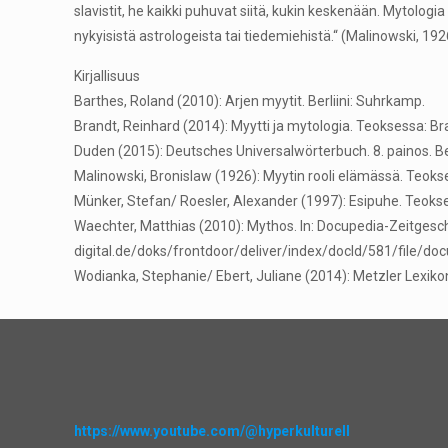
slavistit, he kaikki puhuvat siitä, kukin keskenään. Mytologi
nykyisistä astrologeista tai tiedemiehistä.“ (Malinowski, 192
Kirjallisuus
Barthes, Roland (2010): Arjen myytit. Berliini: Suhrkamp.
Brandt, Reinhard (2014): Myytti ja mytologia. Teoksessa: Bra
Duden (2015): Deutsches Universalwörterbuch. 8. painos. Ber
Malinowski, Bronislaw (1926): Myytin rooli elämässä. Teokses
Münker, Stefan/ Roesler, Alexander (1997): Esipuhe. Teokse
Waechter, Matthias (2010): Mythos. In: Docupedia-Zeitgesch
digital.de/doks/frontdoor/deliver/index/docId/581/file/
Wodianka, Stephanie/ Ebert, Juliane (2014): Metzler Lexikon
https://www.youtube.com/@hyperkulturell