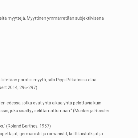
eitä myyttejä. Myyttinen ymmärretään subjektiivisena
itetään paratiisimyytti, sillä Pippi Pitkätossu elää
Ebert 2014, 296-297).
iden edessä, jotka ovat yhtä aikaa yhtä pelottavia kuin
sin, joka sisältyy selittämättömään.“ (Münker ja Roesler
s.“ (Roland Barthes, 1957)
pettajat, germanistit ja romanistit, kelttiläistutkijat ja