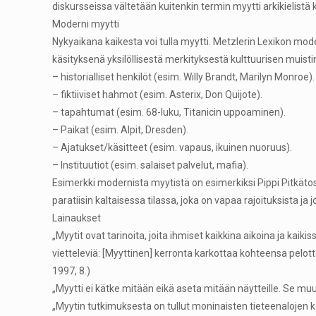
diskursseissa vältetään kuitenkin termin myytti arkikielistä
Moderni myytti
Nykyaikana kaikesta voi tulla myytti. Metzlerin Lexikon m
käsityksenä yksilöllisestä merkityksestä kulttuurisen muisti
– historialliset henkilöt (esim. Willy Brandt, Marilyn Monroe).
– fiktiiviset hahmot (esim. Asterix, Don Quijote).
– tapahtumat (esim. 68-luku, Titanicin uppoaminen).
– Paikat (esim. Alpit, Dresden).
– Ajatukset/käsitteet (esim. vapaus, ikuinen nuoruus).
– Instituutiot (esim. salaiset palvelut, mafia).
Esimerkki modernista myytistä on esimerkiksi Pippi Pitkätossu
paratiisin kaltaisessa tilassa, joka on vapaa rajoituksista ja
Lainaukset
„Myytit ovat tarinoita, joita ihmiset kaikkina aikoina ja kaik
vietteleviä: [Myyttinen] kerronta karkottaa kohteensa pelo
1997, 8.)
„Myytti ei kätke mitään eikä aseta mitään näytteille. Se m
„Myytin tutkimuksesta on tullut moninaisten tieteenalojen kohtaa