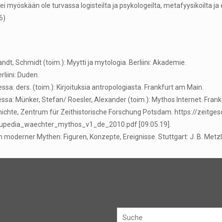
a ei myöskään ole turvassa logisteilta ja psykologeilta, metafyysikoilta 
6)
ndt, Schmidt (toim.): Myytti ja mytologia. Berliini: Akademie.
liini: Duden.
sa: ders. (toim.): Kirjoituksia antropologiasta. Frankfurt am Main.
ssa: Münker, Stefan/ Roesler, Alexander (toim.): Mythos Internet. Fra
ichte, Zentrum für Zeithistorische Forschung Potsdam. https://zeitges
docupedia_waechter_mythos_v1_de_2010.pdf [09.05.19].
 moderner Mythen: Figuren, Konzepte, Ereignisse. Stuttgart: J. B. Metzl