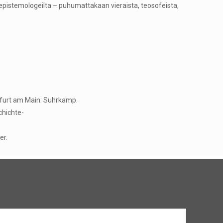
ja epistemologeilta – puhumattakaan vieraista, teosofeista,
nkfurt am Main: Suhrkamp.
chichte-
er.