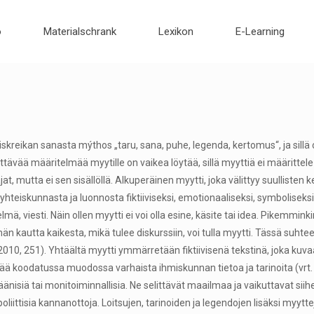
o
Materialschrank
Lexikon
E-Learning
skreikan sanasta mýthos „taru, sana, puhe, legenda, kertomus“, ja sillä
yttävää määritelmää myytille on vaikea löytää, sillä myyttiä ei määritte
jat, mutta ei sen sisällöllä. Alkuperäinen myytti, joka välittyy suulliste
teiskunnasta ja luonnosta fiktiiviseksi, emotionaaliseksi, symboliseksi
elmä, viesti. Näin ollen myytti ei voi olla esine, käsite tai idea. Pikemmi
n kautta kaikesta, mikä tulee diskurssiin, voi tulla myytti. Tässä suh
 2010, 251). Yhtäältä myytti ymmärretään fiktiivisenä tekstinä, joka kuvaa
ää koodatussa muodossa varhaista ihmiskunnan tietoa ja tarinoita (vrt. 
nisiä tai monitoiminnallisia. Ne selittävät maailmaa ja vaikuttavat sii
poliittisia kannanottoja. Loitsujen, tarinoiden ja legendojen lisäksi myyttej