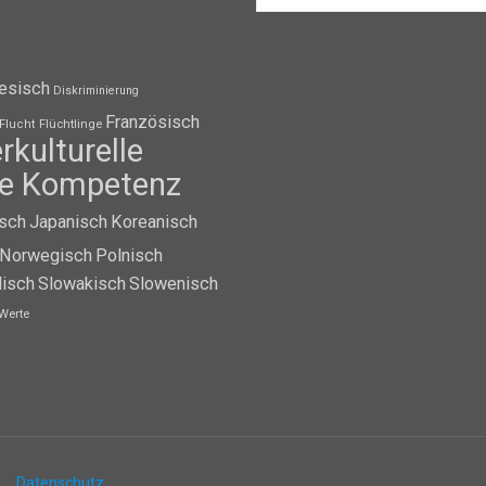
esisch
Diskriminierung
Französisch
Flüchtlinge
Flucht
erkulturelle
lle Kompetenz
isch
Japanisch
Koreanisch
Norwegisch
Polnisch
isch
Slowakisch
Slowenisch
Werte
Datenschutz