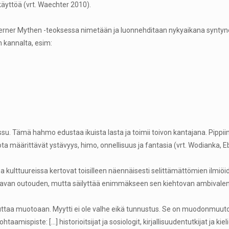
 käyttöä (vrt. Waechter 2010).
oderner Mythen -teoksessa nimetään ja luonnehditaan nykyaikana syntyn
n kannalta, esim:
. Tämä hahmo edustaa ikuista lasta ja toimii toivon kantajana. Pippiin li
 jota määrittävät ystävyys, himo, onnellisuus ja fantasia (vrt. Wodianka, 
issa kulttuureissa kertovat toisilleen näennäisesti selittämättömien ilmiö
ttavan outouden, mutta säilyttää enimmäkseen sen kiehtovan ambivalens
uuttaa muotoaan. Myytti ei ole valhe eikä tunnustus. Se on muodonmuuto
mispiste: […] historioitsijat ja sosiologit, kirjallisuudentutkijat ja kielio